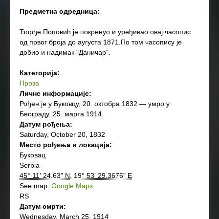
Предметна одредница:
Ђорђе Поповић је покренуо и уређивао овај часопис
од првог броја до аугуста 1871.По том часопису је
добио и надимак "Даничар".
Категорија:
Проза
Личне информације:
Рођен је у Буковцу, 20. октобра 1832 — умро у
Београду, 25. марта 1914.
Датум рођења:
Saturday, October 20, 1832
Место рођења и локација:
Буковац
Serbia
45° 11' 24.63" N
,
19° 53' 29.3676" E
See map:
Google Maps
RS
Датум смрти:
Wednesday, March 25, 1914