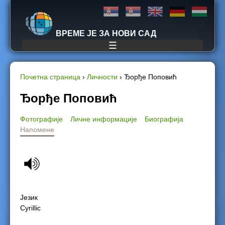
Jump to navigation
ВРЕМЕ ЈЕ ЗА НОВИ САД
☰
Почетна страница
›
Личности
›
Ђорђе Поповић
Y
Ђорђе Поповић
o
Фотографије
Личне информације
Биографија
Напомене
u
a
r
e
Језик
Cyrillic
h