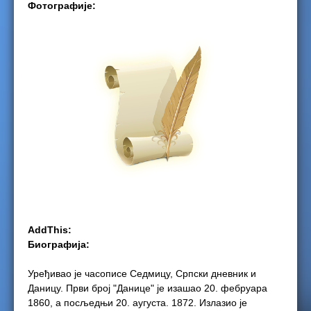
Фотографије:
e
r
e
AddThis:
Биографија:
Уређивао је часописе Седмицу, Српски дневник и
Даницу. Први број "Данице" је изашао 20. фебруара
1860, а посљедњи 20. аугуста. 1872. Излазио је