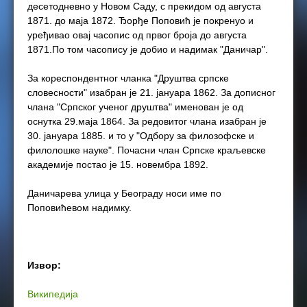
десетодневно у Новом Саду, с прекидом од августа
1871. до маја 1872. Ђорђе Поповић је покренуо и
уређивао овај часопис од првог броја до августа
1871.По том часопису је добио и надимак "Даничар".
За кореспондентног чланка "Друштва српске
словесности" изабран је 21. јануара 1862. За дописног
члана "Српског ученог друштва" именован је од
оснутка 29.маја 1864. За редовитог члана изабран је
30. јануара 1885. и то у "Одбору за филозофске и
филолошке науке". Почасни члан Српске краљевске
академије постао је 15. новембра 1892.
Даничарева улица у Београду носи име по
Поповићевом надимку.
Извор:
Википедија