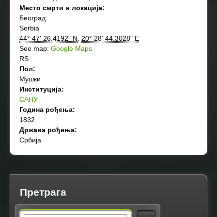
Место смрти и локација:
Београд
Serbia
44° 47' 26.4192" N
,
20° 28' 44.3028" E
See map:
Google Maps
RS
Пол:
Мушки
Институција:
САНУ
Година рођења:
1832
Држава рођења:
Србија
Претрага