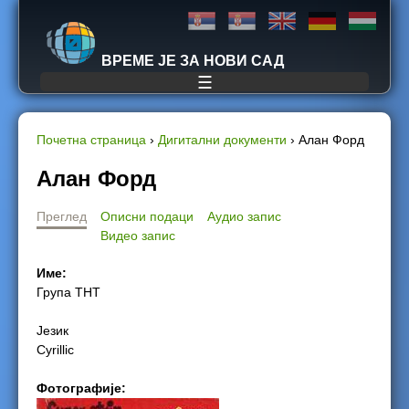
Jump to navigation
ВРЕМЕ ЈЕ ЗА НОВИ САД
☰
Почетна страница
›
Дигитални документи
›
Aлан Форд
Y
Aлан Форд
o
Преглед
Описни подаци
Аудио запис
Видео запис
u
Име:
a
Група ТНТ
r
Језик
Cyrillic
e
Фотографије:
h