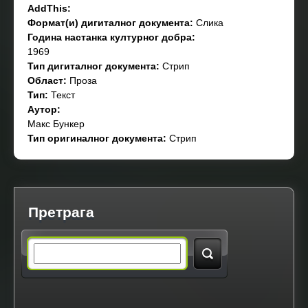
AddThis:
Формат(и) дигиталног документа:
Слика
Година настанка културног добра:
1969
Тип дигиталног документа:
Стрип
Област:
Проза
Тип:
Текст
Аутор:
Макс Бункер
Тип оригиналног документа:
Стрип
Претрага
S
e