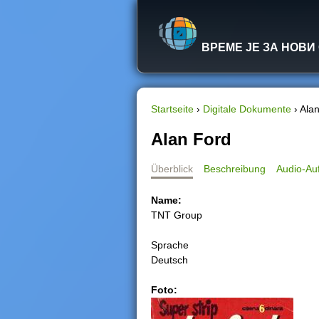
ВРЕМЕ ЈЕ ЗА НОВИ
Startseite
›
Digitale Dokumente
›
Ala
S
Alan Ford
i
Überblick
Beschreibung
Audio-A
e
Name:
TNT Group
s
Sprache
i
Deutsch
n
Foto:
d