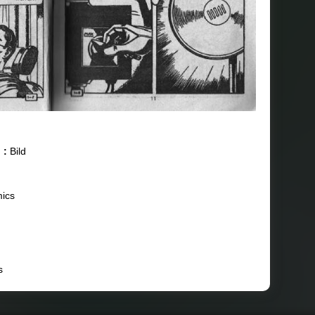
 :
Bild
ics
s