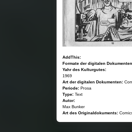
AddThis:
Formate der digitalen Dokumenten
Yahr des Kulturgutеs:
1969
Art der digitalen Dokumenten:
Com
Periode:
Prosa
Type:
Text
Autor:
Max Bunker
Art des Originaldokuments:
Comic