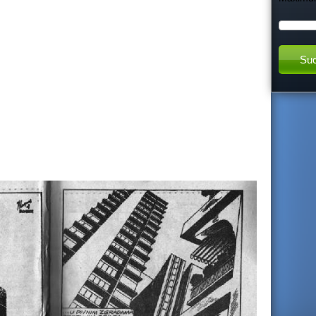
h
t
h
i
s
s
i
t
e