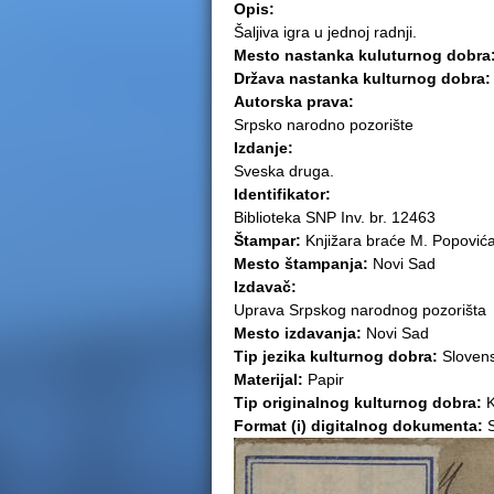
Opis:
e
Šaljiva igra u jednoj radnji.
Mesto nastanka kuluturnog dobra
r
Država nastanka kulturnog dobra
Autorska prava:
e
Srpsko narodno pozorište
Izdanje:
Sveska druga.
Identifikator:
Biblioteka SNP Inv. br. 12463
Štampar:
Knjižara braće M. Popović
Mesto štampanja:
Novi Sad
Izdavač:
Uprava Srpskog narodnog pozorišta
Mesto izdavanja:
Novi Sad
Tip jezika kulturnog dobra:
Slovens
Materijal:
Papir
Tip originalnog kulturnog dobra:
K
Format (i) digitalnog dokumenta:
S