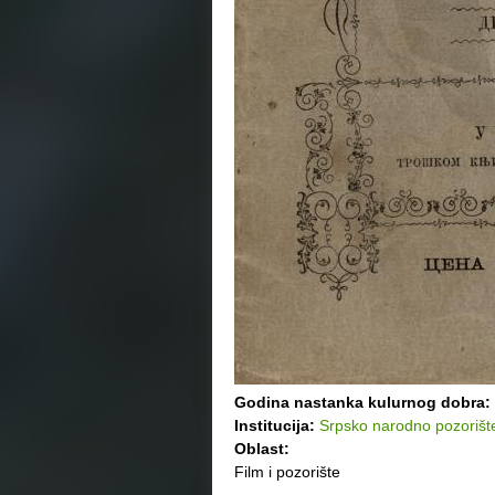
Godina nastanka kulurnog dobra:
Institucija:
Srpsko narodno pozorišt
Oblast:
Film i pozorište