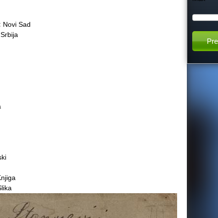
h
:
Novi Sad
:
Srbija
t
h
i
a
s
s
i
ki
njiga
t
lika
e