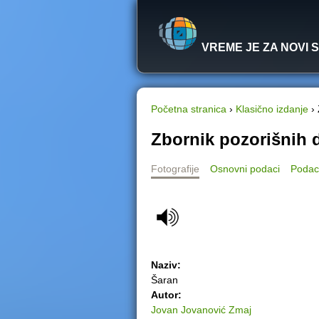
VREME JE ZA NOVI 
Početna stranica
›
Klasično izdanje
›
Y
Zbornik pozorišnih d
o
Fotografije
Osnovni podaci
Podac
u
a
r
Naziv:
e
Šaran
Autor:
h
Jovan Jovanović Zmaj