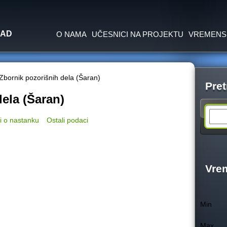
Jump to navigation
SAD
O NAMA
UČESNICI NA PROJEKTU
VREMENS
Zbornik pozorišnih dela (Šaran)
Pret
ela (Šaran)
S
i o nastanku
Ostali podaci
e
a
Vre
r
Min
c
Max