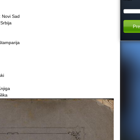
h
:
Novi Sad
:
Srbija
t
h
štamparija
i
s
ki
s
njiga
lika
i
t
e