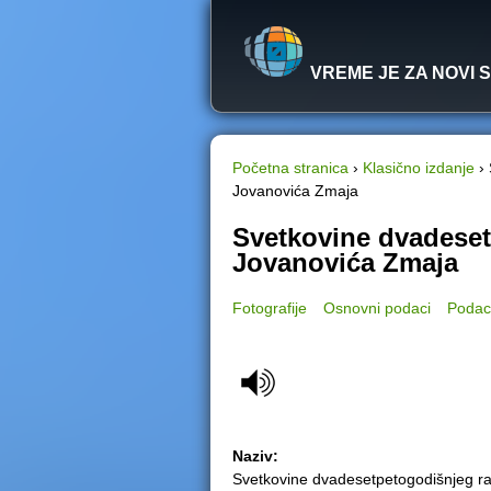
VREME JE ZA NOVI 
Početna stranica
›
Klasično izdanje
›
Jovanovića Zmaja
Y
Svetkovine dvadese
o
Jovanovića Zmaja
u
Fotografije
Osnovni podaci
Podac
a
r
e
Naziv:
h
Svetkovine dvadesetpetogodišnjeg r