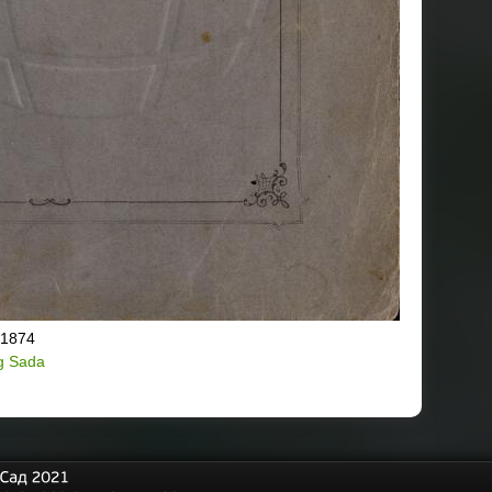
1874
g Sada