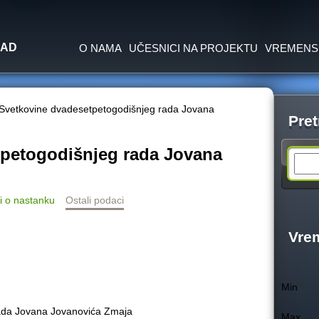
Jump to navigation
SAD
O NAMA
UČESNICI NA PROJEKTU
VREMENS
Svetkovine dvadesetpetogodišnjeg rada Jovana
Pret
tpetogodišnjeg rada Jovana
S
e
i o nastanku
Ostali podaci
a
Vre
r
Min
c
ada Jovana Jovanovića Zmaja
Max