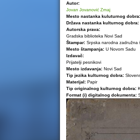
Autor:
e
Jovan Jovanović Zmaj
Mesto nastanka kuluturnog dobra
r
Država nastanka kulturnog dobra
Autorska prava:
e
Gradska biblioteka Novi Sad
Štampar:
Srpska narodna zadružna 
Mesto štampanja:
U Novom Sadu
Izdavač:
Prijatelji pesnikovi
Mesto izdavanja:
Novi Sad
Tip jezika kulturnog dobra:
Slovens
Materijal:
Papir
Tip originalnog kulturnog dobra:
K
Format (i) digitalnog dokumenta:
S