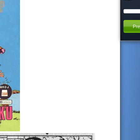
h
t
h
i
s
s
i
t
e