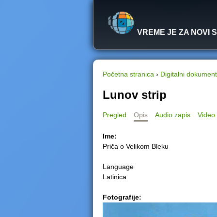
VREME JE ZA NOVI 
Početna stranica
›
Digitalni dokument
Y
Lunov strip
o
Pregled
Opis
Audio zapis
Video 
u
Ime:
Priča o Velikom Bleku
a
Language
r
Latinica
e
Fotografije:
h