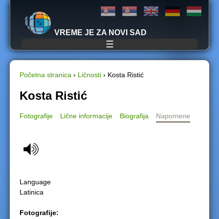
Jump to navigation
VREME JE ZA NOVI SAD
☰
Početna stranica
›
Ličnosti
›
Kosta Ristić
Y
Kosta Ristić
o
Fotografije
Lične informacije
Biografija
Napomene
u
a
r
Language
e
Latinica
h
Fotografije: