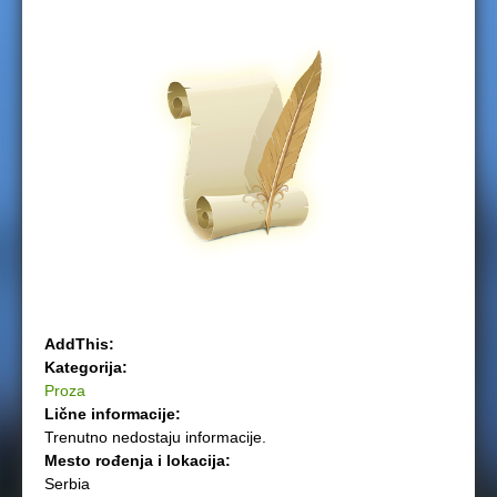
e
r
e
AddThis:
Kategorija:
Proza
Lične informacije:
Trenutno nedostaju informacije.
Mesto rođenja i lokacija:
Serbia