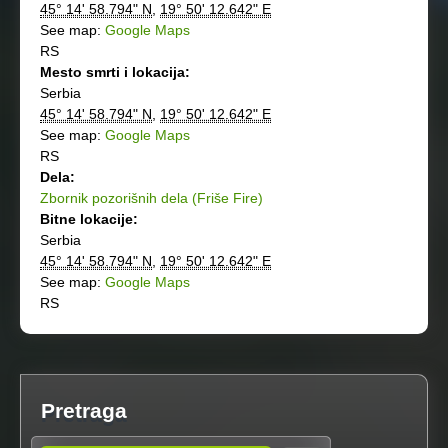
45° 14' 58.794" N
,
19° 50' 12.642" E
See map:
Google Maps
RS
Mesto smrti i lokacija:
Serbia
45° 14' 58.794" N
,
19° 50' 12.642" E
See map:
Google Maps
RS
Dela:
Zbornik pozorišnih dela (Friše Fire)
Bitne lokacije:
Serbia
45° 14' 58.794" N
,
19° 50' 12.642" E
See map:
Google Maps
RS
Pretraga