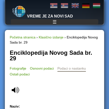
Jump to navigation
VREME JE ZA NOVI SAD
☰
Početna stranica
›
Klasično izdanje
›
Enciklopedija Novog
Sada br. 29
Y
Enciklopedija Novog Sada br.
o
29
u
Fotografije
Osnovni podaci
Podaci o nastanku
Ostali podaci
a
r
e
h
Naziv: