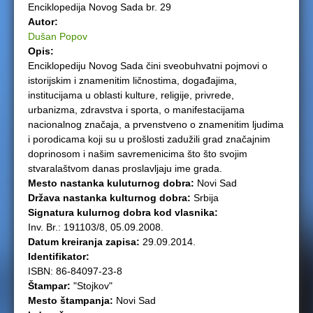
Enciklopedija Novog Sada br. 29
e
Autor:
Dušan Popov
r
Opis:
Enciklopediju Novog Sada čini sveobuhvatni pojmovi o
e
istorijskim i znamenitim ličnostima, događajima,
institucijama u oblasti kulture, religije, privrede,
urbanizma, zdravstva i sporta, o manifestacijama
nacionalnog značaja, a prvenstveno o znamenitim ljudima
i porodicama koji su u prošlosti zadužili grad značajnim
doprinosom i našim savremenicima što što svojim
stvaralaštvom danas proslavljaju ime grada.
Mesto nastanka kuluturnog dobra:
Novi Sad
Država nastanka kulturnog dobra:
Srbija
Signatura kulurnog dobra kod vlasnika:
Inv. Br.: 191103/8, 05.09.2008.
Datum kreiranja zapisa:
29.09.2014.
Identifikator:
ISBN: 86-84097-23-8
Štampar:
"Stojkov"
Mesto štampanja:
Novi Sad