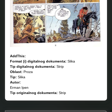
AddThis:
Format (i) digitalnog dokumenta:
Slika
Tip digitalnog dokumenta:
Strip
Oblast:
Proza
Tip:
Slika
Autor:
Erman Ipen
Tip originalnog dokumenta:
Strip