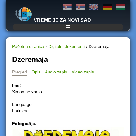
Jump to navigation
VREME JE ZA NOVI SAD
☰
Početna stranica
›
Digitalni dokumenti
›
Dzeremaja
Y
Dzeremaja
o
Pregled
Opis
Audio zapis
Video zapis
u
Ime:
Simon se vratio
a
Language
r
Latinica
e
Fotografije:
h