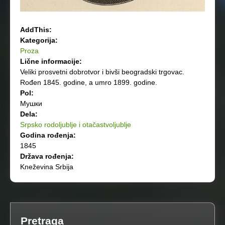
AddThis:
Kategorija:
Proza
Lične informacije:
Veliki prosvetni dobrotvor i bivši beogradski trgovac.
Rođen 1845. godine, a umro 1899. godine.
Pol:
Мушки
Dela:
Srpsko rodoljublje i otačastvoljublje
Godina rođenja:
1845
Država rođenja:
Kneževina Srbija
Pretraga