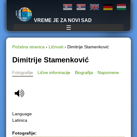
Jump to navigation
VREME JE ZA NOVI SAD
☰
Početna stranica
›
Ličnosti
›
Dimitrije Stamenković
Y
Dimitrije Stamenković
o
Fotografije
Lične informacije
Biografija
Napomene
u
a
r
Language
e
Latinica
h
Fotografije: