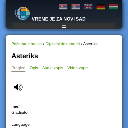
Jump to navigation
VREME JE ZA NOVI SAD
☰
Početna stranica
›
Digitalni dokumenti
›
Asteriks
Y
Asteriks
o
Pregled
Opis
Audio zapis
Video zapis
u
a
r
Ime:
e
Gladijator
h
Language