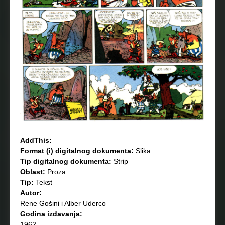
AddThis:
Format (i) digitalnog dokumenta:
Slika
Tip digitalnog dokumenta:
Strip
Oblast:
Proza
Tip:
Tekst
Autor:
Rene Gošini i Alber Uderco
Godina izdavanja:
1962