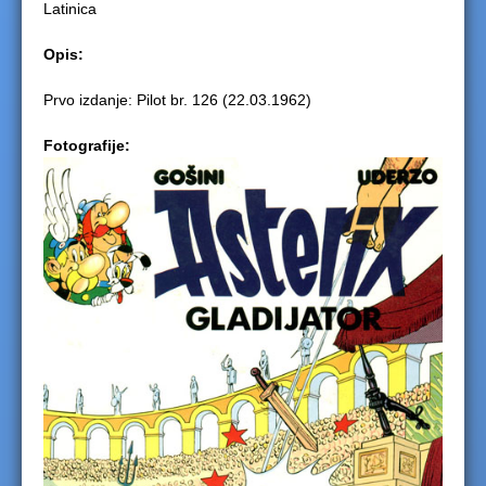
Latinica
e
Opis:
r
Prvo izdanje: Pilot br. 126 (22.03.1962)
e
Fotografije: