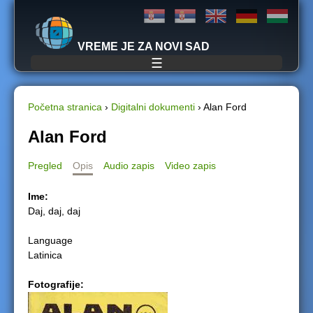
Jump to navigation
VREME JE ZA NOVI SAD
☰
Početna stranica
›
Digitalni dokumenti
›
Alan Ford
Y
Alan Ford
o
Pregled
Opis
Audio zapis
Video zapis
u
Ime:
Daj, daj, daj
a
Language
r
Latinica
e
Fotografije:
h