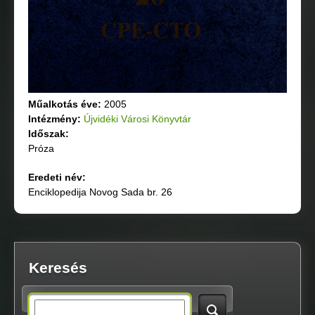
Műalkotás éve:
2005
Intézmény:
Újvidéki Városi Könyvtár
Időszak:
Próza
Eredeti név:
Enciklopedija Novog Sada br. 26
Keresés
S