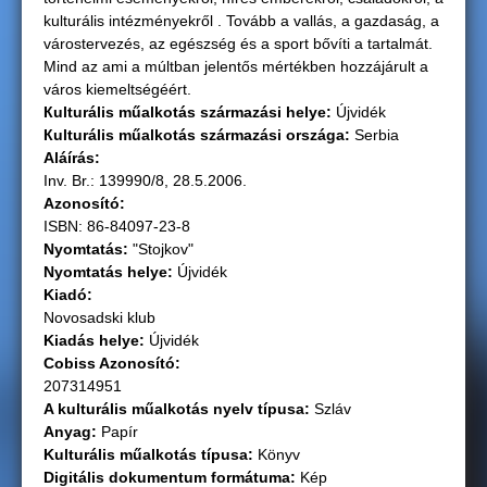
kulturális intézményekről . Tovább a vallás, a gazdaság, a
g
várostervezés, az egészség és a sport bővíti a tartalmát.
Mind az ami a múltban jelentős mértékben hozzájárult a
i
város kiemeltségéért.
Кulturális műalkotás származási helye:
Újvidék
h
Кulturális műalkotás származási országа:
Serbia
Aláírás:
e
Inv. Br.: 139990/8, 28.5.2006.
Azonosító:
l
ISBN: 86-84097-23-8
Nyomtatás:
"Stojkov"
y
Nyomtatás helye:
Újvidék
Kiadó:
Novosadski klub
Kiadás helye:
Újvidék
Cobiss Azonosító:
207314951
A kulturális műalkotás nyelv típusa:
Szláv
Anyag:
Papír
Kulturális műalkotás típusa:
Könyv
Digitális dokumentum formátuma:
Kép