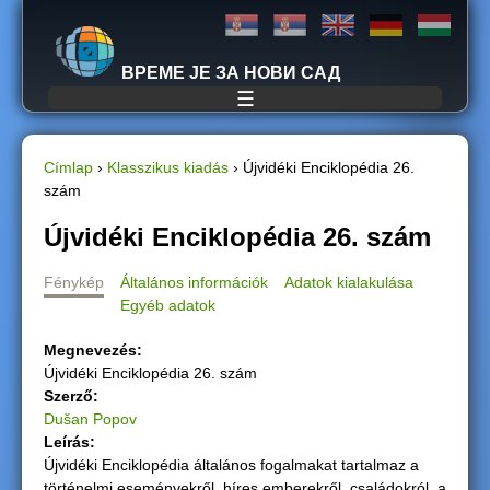
Jump to navigation
ВРЕМЕ ЈЕ ЗА НОВИ САД
☰
Címlap
›
Klasszikus kiadás
›
Újvidéki Enciklopédia 26.
szám
J
Újvidéki Enciklopédia 26. szám
e
Fénykép
Általános információk
Adatok kialakulása
l
Egyéb adatok
e
Megnevezés:
Újvidéki Enciklopédia 26. szám
n
Szerző:
Dušan Popov
l
Leírás:
Újvidéki Enciklopédia általános fogalmakat tartalmaz a
e
történelmi eseményekről, híres emberekről, családokról, a