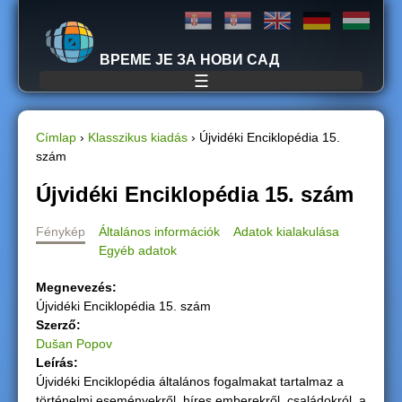
Jump to navigation
ВРЕМЕ ЈЕ ЗА НОВИ САД
☰
Címlap
›
Klasszikus kiadás
›
Újvidéki Enciklopédia 15.
szám
J
Újvidéki Enciklopédia 15. szám
e
Fénykép
Általános információk
Adatok kialakulása
l
Egyéb adatok
e
Megnevezés:
Újvidéki Enciklopédia 15. szám
n
Szerző:
Dušan Popov
l
Leírás:
Újvidéki Enciklopédia általános fogalmakat tartalmaz a
e
történelmi eseményekről, híres emberekről, családokról, a