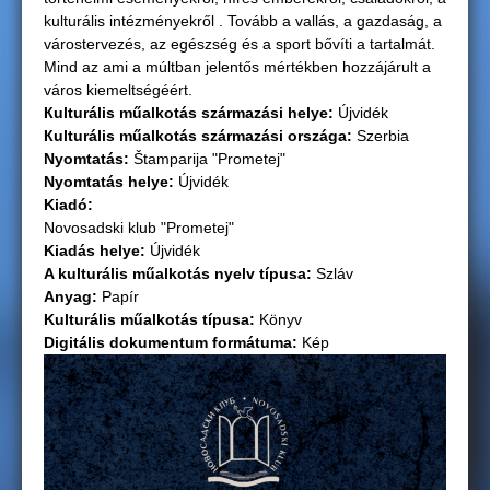
kulturális intézményekről . Tovább a vallás, a gazdaság, a
g
várostervezés, az egészség és a sport bővíti a tartalmát.
Mind az ami a múltban jelentős mértékben hozzájárult a
i
város kiemeltségéért.
Кulturális műalkotás származási helye:
Újvidék
h
Кulturális műalkotás származási országа:
Szerbia
Nyomtatás:
Štamparija "Prometej"
e
Nyomtatás helye:
Újvidék
Kiadó:
l
Novosadski klub "Prometej"
Kiadás helye:
Újvidék
y
A kulturális műalkotás nyelv típusa:
Szláv
Anyag:
Papír
Kulturális műalkotás típusa:
Könyv
Digitális dokumentum formátuma:
Kép