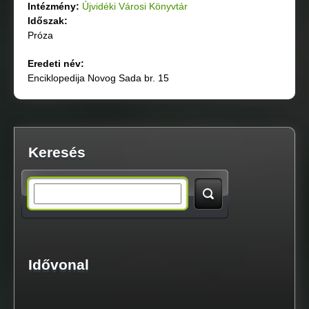
Intézmény:
Újvidéki Városi Könyvtár
Időszak:
Próza
Eredeti név:
Enciklopedija Novog Sada br. 15
Keresés
S
e
a
Idővonal
r