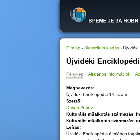
ВРЕМЕ ЈЕ ЗА НОВИ
Címlap
›
Klasszikus kiadás
›
Újvidéki
J
Újvidéki Enciklopédi
e
Fénykép
Általános információk
Ad
l
Megnevezés:
Újvidéki Enciklopédia 14. szám
e
Szerző:
Dušan Popov
n
Кulturális műalkotás származási h
Кulturális műalkotás származási o
l
Leírás:
Újvidéki Enciklopédia általános foga
e