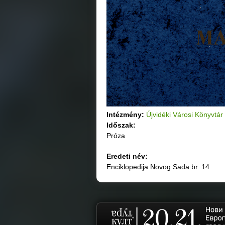
Intézmény:
Újvidéki Városi Könyvtár
Időszak:
Próza
Eredeti név:
Enciklopedija Novog Sada br. 14