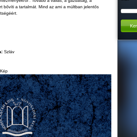
 intézményekről . Tovább a vallás, a gazdaság, a
 bővíti a tartalmát. Mind az ami a múltban jelentős
h
tségéért.
t
h
a:
Szláv
i
s
Kép
s
i
t
e