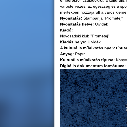
emberekről, családokról, a kulturális
várostervezés, az egészség és a sport
g
mértékben hozzájárult a város kiemel
Nyomtatás:
Štamparija "Prometej"
i
Nyomtatás helye:
Újvidék
Kiadó:
h
Novosadski klub "Prometej"
Kiadás helye:
Újvidék
e
A kulturális műalkotás nyelv típus
Anyag:
Papír
l
Kulturális műalkotás típusa:
Könyv
Digitális dokumentum formátuma:
y