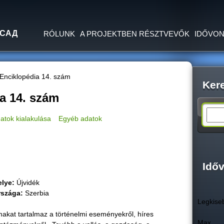
Jump to navigation
 САД
RÓLUNK
A PROJEKTBEN RÉSZTVEVŐK
IDŐVON
 Enciklopédia 14. szám
Ker
a 14. szám
S
atok kialakulása
Egyéb adatok
e
a
Idő
elye:
Újvidék
r
rszágа:
Szerbia
Legkise
c
lmakat tartalmaz a történelmi eseményekről, híres
Max