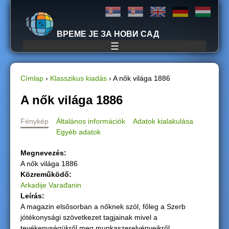
Jump to navigation
ВРЕМЕ ЈЕ ЗА НОВИ САД
☰
Címlap
›
Klasszikus kiadás
›
A nők világa 1886
J
A nők világa 1886
e
Fénykép
Általános információk
Adatok kialakulása
Egyéb adatok
l
Megnevezés:
e
A nők világa 1886
Közreműködő:
n
Arkadije Varađanin
Leírás:
l
A magazin elsősorban a nőknek szól, főleg a Szerb
jótékonysági szövetkezet tagjainak mivel a
e
tevékenységükről meg munkaszerelvényeikről