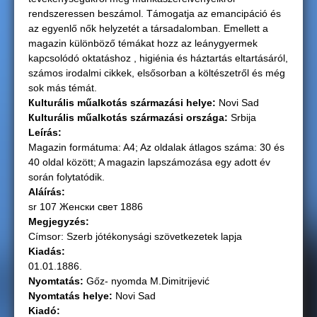
rendszeressen beszámol. Támogatja az emancipáció és
g
az egyenlő nők helyzetét a társadalomban. Emellett a
magazin különböző témákat hozz az leánygyermek
i
kapcsolódó oktatáshoz , higiénia és háztartás eltartásáról,
számos irodalmi cikkek, elsősorban a költészetről és még
h
sok más témát.
Кulturális műalkotás származási helye:
Novi Sad
e
Кulturális műalkotás származási országа:
Srbija
Leírás:
l
Magazin formátuma: A4; Az oldalak átlagos száma: 30 és
40 oldal között; A magazin lapszámozása egy adott év
y
során folytatódik.
Aláírás:
sr 107 Женски свет 1886
Megjegyzés:
Címsor: Szerb jótékonysági szövetkezetek lapja
Kiadás:
01.01.1886.
Nyomtatás:
Gőz- nyomda M.Dimitrijević
Nyomtatás helye:
Novi Sad
Kiadó: