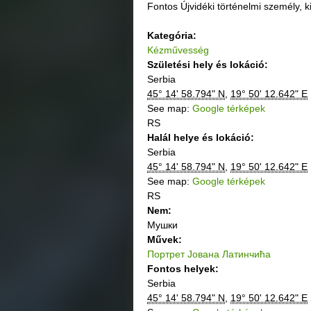
Fontos Újvidéki történelmi személy, k
Kategória:
Kézművesség
Születési hely és lokáció:
Serbia
45° 14' 58.794" N
,
19° 50' 12.642" E
See map:
Google térképek
RS
Halál helye és lokáció:
Serbia
45° 14' 58.794" N
,
19° 50' 12.642" E
See map:
Google térképek
RS
Nem:
Мушки
Művek:
Портрет Јована Латинчића
Fontos helyek:
Serbia
45° 14' 58.794" N
,
19° 50' 12.642" E