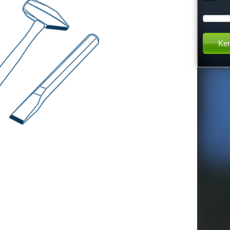
h
t
h
i
s
s
i
t
e