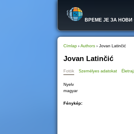
ВРЕМЕ ЈЕ ЗА НОВИ
Címlap
›
Authors
›
Jovan Latinčić
J
Jovan Latinčić
e
Fotók
Személyes adatokat
Életraj
l
Nyelv
magyar
e
Fénykép:
n
l
e