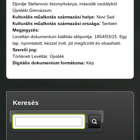
Djordje Stefanovic bizonyítványa, második osztályból.
Újvidéki Gimnázium.
Кulturális műalkotás származási helye:
Novi Sad
Кulturális műalkotás származási országа:
Serbien
Megjegyzés:
Levéltári dokumentum kiállítás időpontja: 1854/03/15. Egy
lap, nyomtatott, kézzel írott, jól megőrzött és olvasható.
Szerzői jog:
Történeti Levéltár, Újvidék
Digitális dokumentum formátuma:
Kép
Keresés
S
e