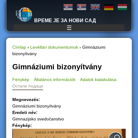
Jump to navigation
ВРЕМЕ ЈЕ ЗА НОВИ САД
☰
Címlap
›
Levéltári dokumentumok
›
Gimnáziumi
bizonyítvány
J
Gimnáziumi bizonyítvány
e
Fénykép
Általános információk
Adatok kialakulása
l
Остали подаци
e
Megnevezés:
Gimnáziumi bizonyítvány
n
Eredeti név:
Gimnazijsko svedočanstvo
l
Fénykép:
e