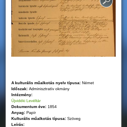
g
i
h
e
l
y
A kulturális műalkotás nyelv típusa:
Német
Időszak:
Adminisztratív okmány
Intézmény:
Újvidéki Levéltár
Dokumentum éve:
1854
Anyag:
Papír
Kulturális műalkotás típusa:
Szöveg
Leírás: