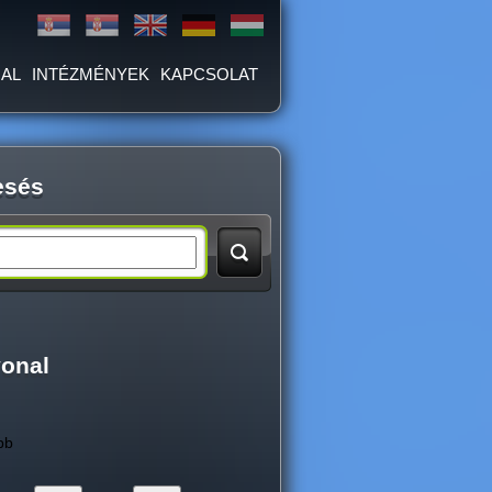
AL
INTÉZMÉNYEK
KAPCSOLAT
esés
vonal
bb