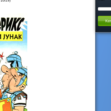
/10/29)
h
t
h
i
s
s
i
t
e