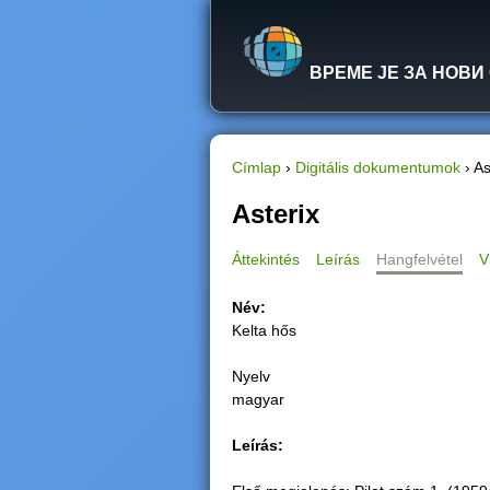
ВРЕМЕ ЈЕ ЗА НОВИ
Címlap
›
Digitális dokumentumok
›
As
J
Asterix
e
Áttekintés
Leírás
Hangfelvétel
V
l
Név:
Kelta hős
e
Nyelv
n
magyar
l
Leírás:
e