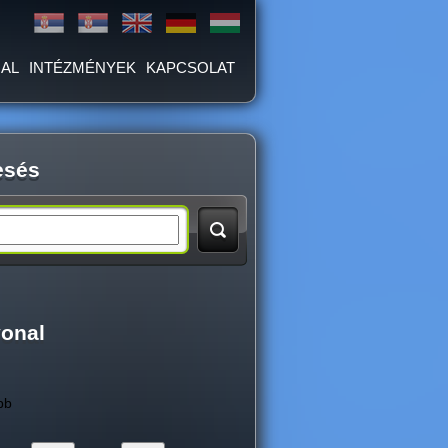
AL
INTÉZMÉNYEK
KAPCSOLAT
esés
vonal
bb