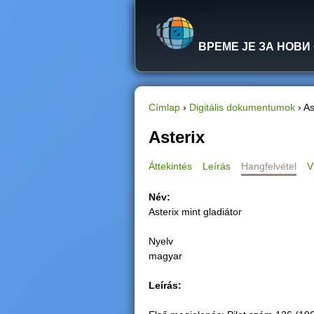
ВРЕМЕ ЈЕ ЗА НОВИ
Címlap
›
Digitális dokumentumok
›
As
J
Asterix
e
Áttekintés
Leírás
Hangfelvétel
V
l
Név:
Asterix mint gladiátor
e
Nyelv
n
magyar
l
Leírás:
e