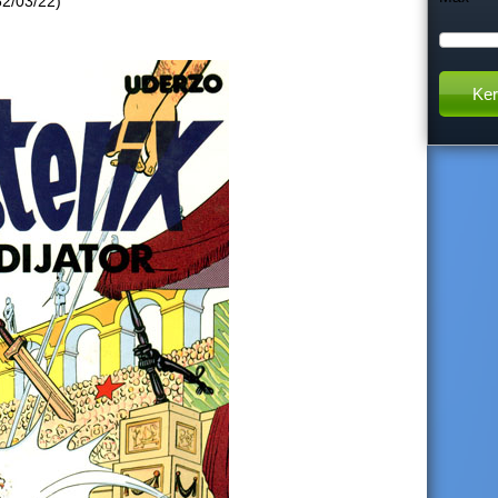
62/03/22)
h
t
h
i
s
s
i
t
e