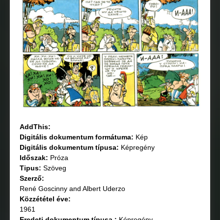
AddThis:
Digitális dokumentum formátuma:
Kép
Digitális dokumentum típusa:
Képregény
Időszak:
Próza
Tipus:
Szöveg
Szerző:
René Goscinny and Albert Uderzo
Közzététel éve:
1961
Eredeti dokumentum típusa :
Képregény