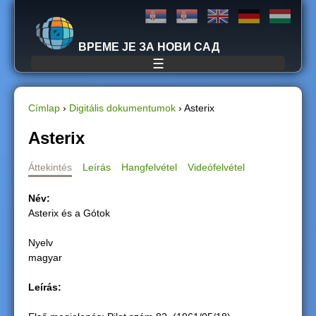
Jump to navigation
ВРЕМЕ ЈЕ ЗА НОВИ САД
☰
Címlap
›
Digitális dokumentumok
›
Asterix
J
Asterix
e
Áttekintés
Leírás
Hangfelvétel
Videófelvétel
l
Név:
Asterix és a Gótok
e
Nyelv
n
magyar
l
Leírás:
e