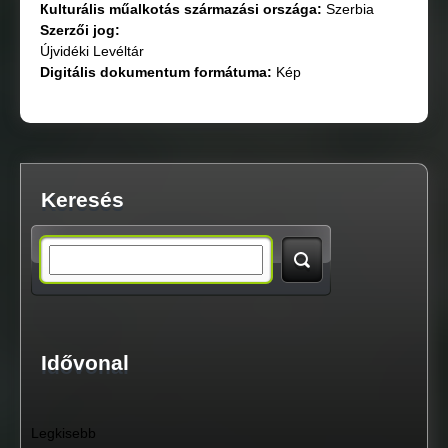
Кulturális műalkotás származási országа:
Szerbia
Szerzői jog:
Újvidéki Levéltár
Digitális dokumentum formátuma:
Kép
Keresés
S
e
a
Idővonal
r
Legkisebb