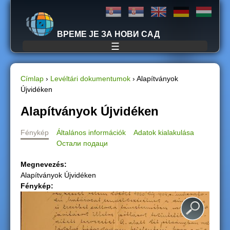
Jump to navigation
ВРЕМЕ ЈЕ ЗА НОВИ САД
☰
Címlap
›
Levéltári dokumentumok
›
Alapítványok
Újvidéken
J
Alapítványok Újvidéken
e
Fénykép
Általános információk
Adatok kialakulása
l
Остали подаци
e
Megnevezés:
Alapítványok Újvidéken
n
Fénykép:
l
e