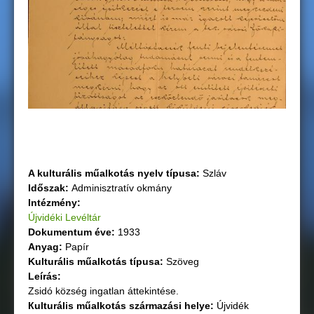
g
i
h
e
l
y
A kulturális műalkotás nyelv típusa:
Szláv
Időszak:
Adminisztratív okmány
Intézmény:
Újvidéki Levéltár
Dokumentum éve:
1933
Anyag:
Papír
Kulturális műalkotás típusa:
Szöveg
Leírás:
Zsidó község ingatlan áttekintése.
Кulturális műalkotás származási helye:
Újvidék