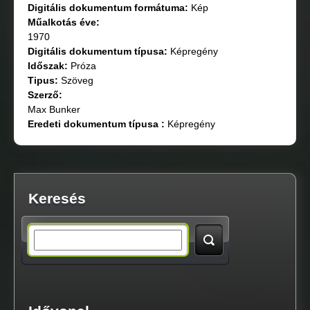
Digitális dokumentum formátuma:
Kép
Műalkotás éve:
1970
Digitális dokumentum típusa:
Képregény
Időszak:
Próza
Tipus:
Szöveg
Szerző:
Max Bunker
Eredeti dokumentum típusa :
Képregény
Keresés
S
e
a