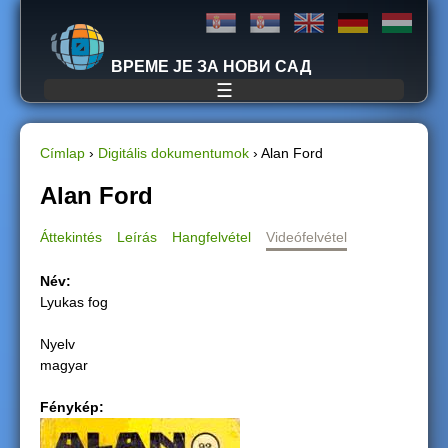
Jump to navigation
ВРЕМЕ ЈЕ ЗА НОВИ САД
☰
Címlap
›
Digitális dokumentumok
›
Alan Ford
J
Alan Ford
e
Áttekintés
Leírás
Hangfelvétel
Videófelvétel
l
Név:
Lyukas fog
e
Nyelv
n
magyar
l
Fénykép:
e