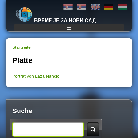
Jump to navigation
ВРЕМЕ ЈЕ ЗА НОВИ САД
☰
Startseite
S
Platte
i
Porträt von Laza Nančić
e
s
i
Suche
n
S
d