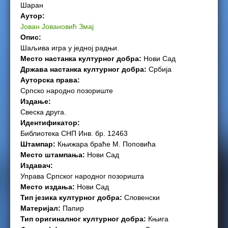
Шаран
e
Аутор:
Јован Јовановић Змај
r
Опис:
Шаљива игра у једној радњи.
e
Место настанка културног добра:
Нови Сад
Држава настанка културног добра:
Србија
Ауторска права:
Српско народно позориште
Издање:
Свеска друга.
Идентификатор:
Библиотека СНП Инв. бр. 12463
Штампар:
Књижара браће М. Поповића
Место штампања:
Нови Сад
Издавач:
Управа Српског народног позоришта
Место издања:
Нови Сад
Тип језика културног добра:
Словенски
Материјал:
Папир
Тип оригиналног културног добра:
Књига