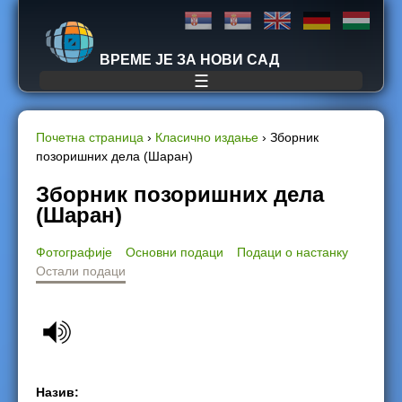
Jump to navigation
ВРЕМЕ ЈЕ ЗА НОВИ САД
☰
Почетна страница
›
Класично издање
›
Зборник
позоришних дела (Шаран)
Y
Зборник позоришних дела
o
(Шаран)
u
Фотографије
Основни подаци
Подаци о настанку
Остали подаци
a
r
e
h
Назив: