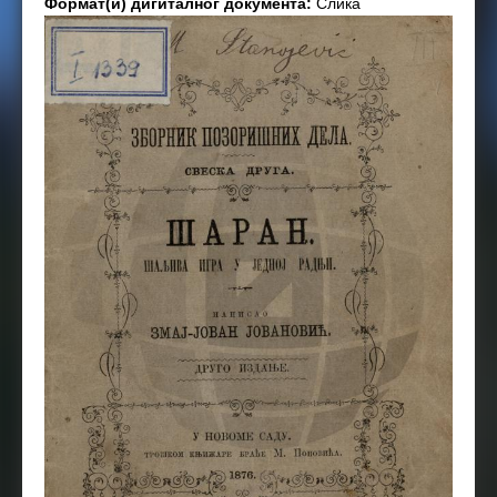
Формат(и) дигиталног документа:
Слика