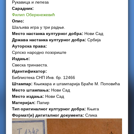
Рукавица и лепеза
e
Сарадник:
Филип Оберкнежевић
r
Опис:
Шаљива игра у три радње.
e
Место настанка културног добра:
Нови Сад
Држава настанка културног добра:
Србија
Ауторска права:
Српско народно позориште
Издање:
Свеска тринаеста.
Идентификатор:
Библиотека СНП Инв. бр. 12466
Штампар:
Књижара и штампарија Браће М. Поповића
Место штампања:
Нови Сад
Место издања:
Нови Сад
Материјал:
Папир
Тип оригиналног културног добра:
Књига
Формат(и) дигиталног документа:
Слика