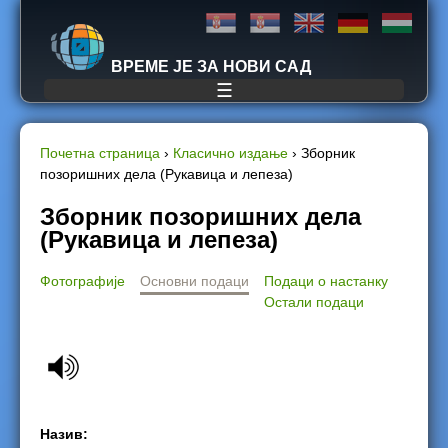
Jump to navigation
ВРЕМЕ ЈЕ ЗА НОВИ САД
☰
Почетна страница
›
Класично издање
›
Зборник
позоришних дела (Рукавица и лепеза)
Y
Зборник позоришних дела
o
(Рукавица и лепеза)
u
Фотографије
Основни подаци
Подаци о настанку
Остали подаци
a
r
e
h
Назив: