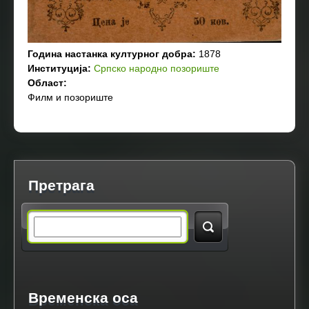
Година настанка културног добра:
1878
Институција:
Српско народно позориште
Област:
Филм и позориште
Претрага
S
e
a
Временска оса