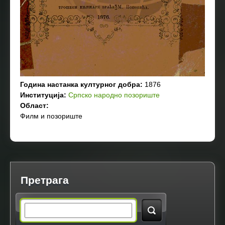
Година настанка културног добра:
1876
Институција:
Српско народно позориште
Област:
Филм и позориште
Претрага
S