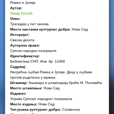
Ромео и Јулија
e
Аутор:
Лазар Костић
r
Опис:
Трагедија у пет чинова
e
Место настанка културног добра:
Нови Сад
Историјат:
Свеска десета
Ауторска права:
Српско народно позориште
Идентификатор:
Библиотека СНП, Инв. бр. 12468
Садржај:
Несрећна љубав Ромеа и Јулије. Деца у љубави
против родитеља у мржњи.
Штампар:
Књижара и штампарија браће М. Поповића
Место штампања:
Нови Сад
Издавач:
Управа Српског народног позоришта
Место издања:
Нови Сад
Тип језика културног добра:
Словенски