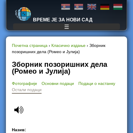
Jump to navigation
ВРЕМЕ ЈЕ ЗА НОВИ САД
☰
Почетна страница
›
Класично издање
›
Зборник
позоришних дела (Ромео и Јулија)
Y
Зборник позоришних дела
o
(Ромео и Јулија)
u
Фотографије
Основни подаци
Подаци о настанку
Остали подаци
a
r
e
h
Назив: