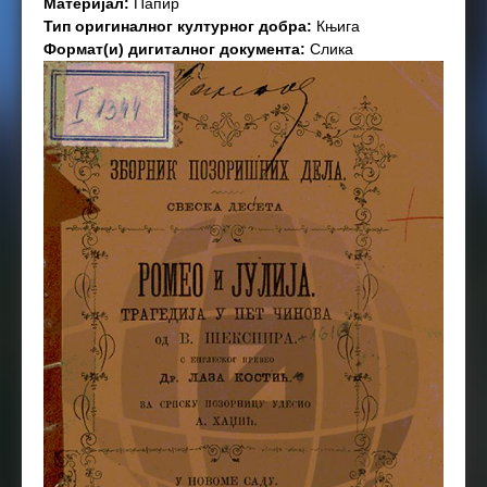
Материјал:
Папир
Тип оригиналног културног добра:
Књига
Формат(и) дигиталног документа:
Слика