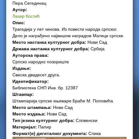
Пера Сегединац
e
Аутор:
Лазар Костић
r
Опис:
Трагедија у пет чинова. Из повести народа српског.
e
Дело је награђено највишом наградом Матице српске.
Место настанка културног добра:
Нови Сад
Држава настанка културног добра:
Србија
Ауторска права:
Српско народно позориште
Издање:
Свеска двадесет друга.
Идентификатор:
Библиотека СНП Инв. бр. 12387
Штампар:
Штампарија српске књижаре Браће М. Поповића
Место штампања:
Нови Сад
Место издања:
Нови Сад
Тип језика културног добра:
Словенски
Материјал:
Папир
Формат(и) дигиталног документа:
Слика