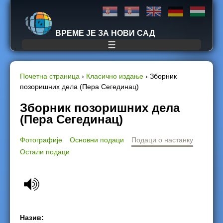
Jump to navigation
ВРЕМЕ ЈЕ ЗА НОВИ САД
☰
Почетна страница
›
Класично издање
›
Зборник
позоришних дела (Пера Сегединац)
Y
Зборник позоришних дела
o
(Пера Сегединац)
u
Фотографије
Основни подаци
Подаци о настанку
Остали подаци
a
r
e
h
Назив: