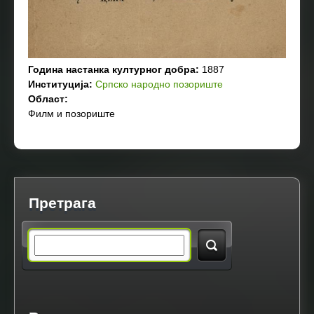
Година настанка културног добра:
1887
Институција:
Српско народно позориште
Област:
Филм и позориште
Претрага
S
e
a