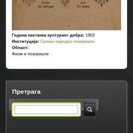
Година настанка културног добра:
1902
Институција:
Српско народно позориште
Област:
Филм и позориште
Претрага
S
e