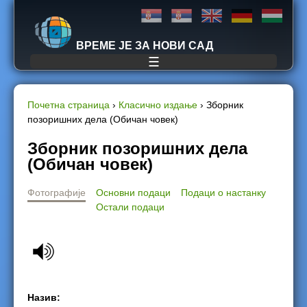
Jump to navigation
ВРЕМЕ ЈЕ ЗА НОВИ САД
☰
Почетна страница
›
Класично издање
›
Зборник
позоришних дела (Обичан човек)
Y
Зборник позоришних дела
o
(Обичан човек)
u
Фотографије
Основни подаци
Подаци о настанку
Остали подаци
a
r
e
h
Назив: