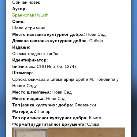
Обичан човек
e
Аутор:
Бранислав Нушић
r
Опис:
Шала у три чина.
e
Место настанка културног добра:
Нови Сад
Држава настанка културног добра:
Србија
Издање:
Свеска тридесет трећа
Идентификатор:
Библиотека СНП Инв. бр. 12747
Штампар:
Српска књижара и штампарија Браће М. Поповића у
Новом Саду.
Место штампања:
Нови Сад
Место издања:
Нови Сад
Тип језика културног добра:
Словенски
Материјал:
Папир
Тип оригиналног културног добра:
Књига
Формат(и) дигиталног документа:
Слика