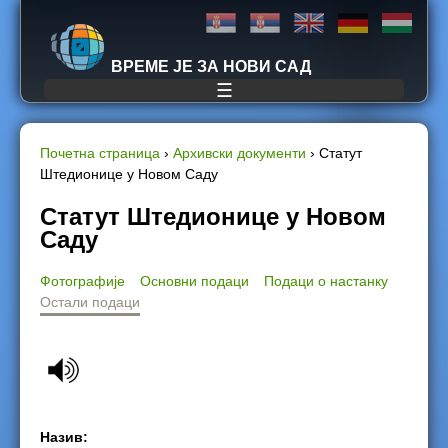
Jump to navigation
ВРЕМЕ ЈЕ ЗА НОВИ САД
☰
Почетна страница
›
Архивски документи
›
Статут
Штедионице у Новом Саду
Y
Статут Штедионице у Новом
o
Саду
u
Фотографије
Основни подаци
Подаци о настанку
Остали подаци
a
r
e
h
Назив: