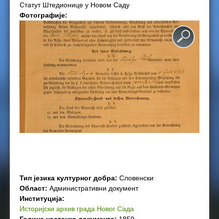
Статут Штедионице у Новом Саду
e
Фотографије:
r
e
Тип језика културног добра:
Словенски
Област:
Административни документ
Институција:
Историјски архив града Новог Сада