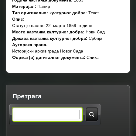
Година настанка документа:
1859
Материјал:
Папир
Тип оригиналног културног добра:
Текст
Опис:
Статут је настао 22. марта 1859. године
Место настанка културног добра:
Нови Сад
Држава настанка културног добра:
Србија
Ауторска права:
Историјски архив града Новог Сада
Формат(и) дигиталног документа:
Слика
Претрага
S
e