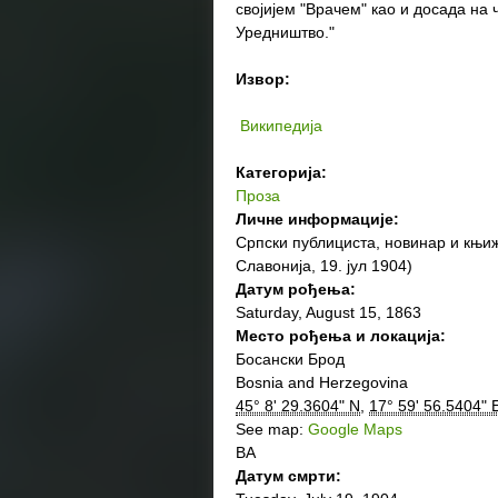
својијем "Врачем" као и досада на 
Уредништво."
Извор:
Википедија
Категорија:
Проза
Личне информације:
Српски публициста, новинар и књиж
Славонија, 19. јул 1904)
Датум рођења:
Saturday, August 15, 1863
Место рођења и локација:
Босански Брод
Bosnia and Herzegovina
45° 8' 29.3604" N
,
17° 59' 56.5404" 
See map:
Google Maps
BA
Датум смрти: