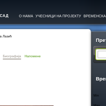
Jump to navigation
 САД
О НАМА
УЧЕСНИЦИ НА ПРОЈЕКТУ
ВРЕМЕНСКА
а Лазић
Пре
S
Биографија
Напомене
e
a
Вре
r
Min
c
Max