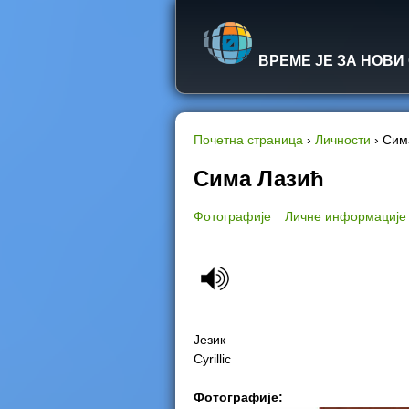
ВРЕМЕ ЈЕ ЗА НОВИ
Почетна страница
›
Личности
›
Сим
Y
Сима Лазић
o
Фотографије
Личне информације
u
a
r
Језик
e
Cyrillic
h
Фотографије: