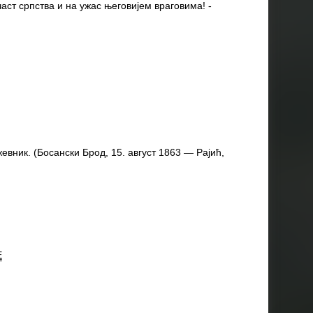
част српства и на ужас његовијем враговима! -
евник. (Босански Брод, 15. август 1863 — Рајић,
E