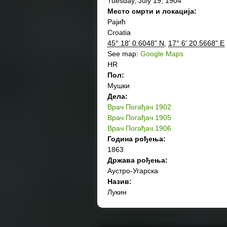
Tuesday, July 19, 1904
Место смрти и локација:
Рајић
Croatia
45° 18' 0.6048" N
,
17° 6' 20.5668" E
See map:
Google Maps
HR
Пол:
Мушки
Дела:
Врач Погађач 1902
Врач Погађач 1905
Врач Погађач 1906
Година рођења:
1863
Држава рођења:
Аустро-Угарска
Назив:
Лукин