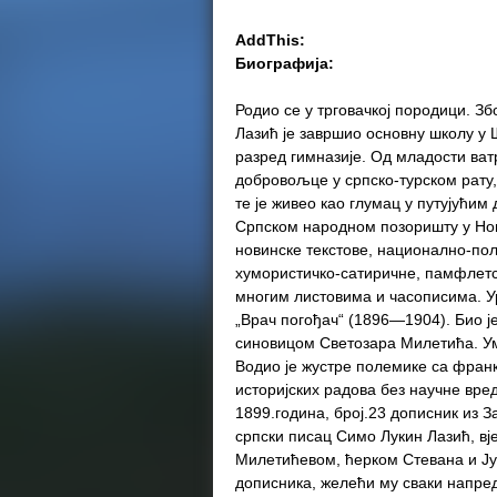
AddThis:
Биографија:
Родио се у трговачкој породици. Зб
Лазић је завршио основну школу у 
разред гимназије. Од младости ват
добровољце у српско-турском рату, 
те је живео као глумац у путујућим
Српском народном позоришту у Ново
новинске текстове, национално-пол
хумористичко-сатиричне, памфлетск
многим листовима и часописима. У
„Врач погођач“ (1896—1904). Био 
синовицом Светозара Милетића. Умро
Водио је жустре полемике са франк
историјских радова без научне вре
1899.година, број.23 дописник из З
српски писац Симо Лукин Лазић, вј
Милетићевом, ћерком Стевана и Ју
дописника, желећи му сваки напред