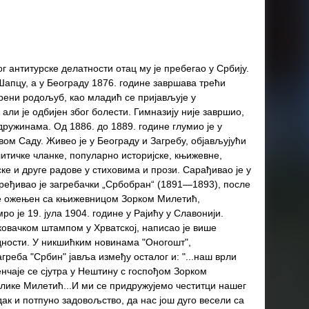
ог антитурске делатности отац му је пребегао у Србију.
Шапцу, а у Београду 1876. године завршава трећи
рени родољуб, као младић се пријављује у
али је одбијен због болести. Гимназију није завршио,
 дружинама. Од 1886. до 1889. године глумио је у
м Саду. Живео је у Београду и Загребу, објављујући
итичке чланке, популарно историјске, књижевне,
е и друге радове у стиховима и прози. Сарађивао је у
ређивао је загребачки „Србобран“ (1891—1893), после
је ожењен са књижевницом Зорком Милетић,
 је 19. јула 1904. године у Рајићу у Славонији.
овачком штампом у Хрватској, написао је више
дности. У никшићким новинама "Оногошт",
агреба "Србин" јавља између осталог и: "...наш врли
енчаје се сјутра у Нештину с госпођом Зорком
лике Милетић...И ми се придружујемо честитци нашег
ак и потпуно задовољство, да нас још дуго весели са