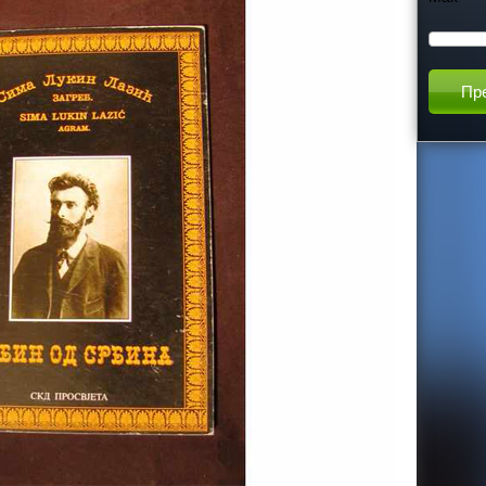
h
t
h
i
s
s
i
t
e