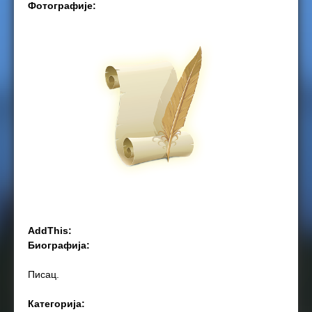
Фотографије:
e
r
e
AddThis:
Биографија:
Писац.
Категорија: