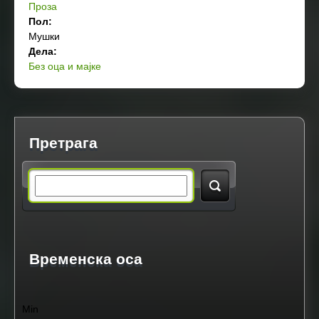
Проза
Пол:
Мушки
Дела:
Без оца и мајке
Претрага
S
e
a
Временска оса
r
Min