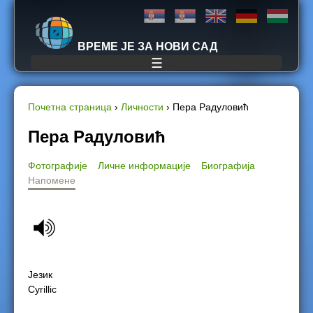
Jump to navigation
ВРЕМЕ ЈЕ ЗА НОВИ САД
☰
Почетна страница
›
Личности
›
Пера Радуловић
Y
Пера Радуловић
o
Фотографије
Личне информације
Биографија
Напомене
u
a
r
e
Језик
Cyrillic
h