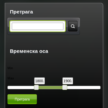
s
Претрага
S
e
a
Временска оса
r
Min
c
Max
1800.
1900.
h
t