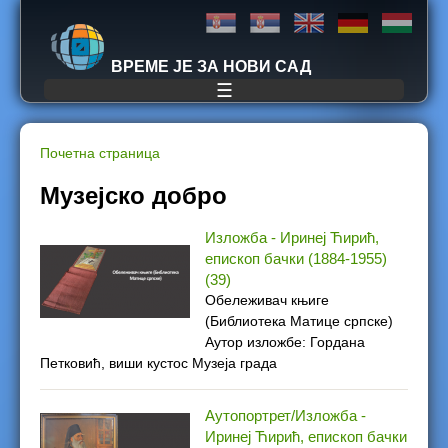
Jump to navigation
ВРЕМЕ ЈЕ ЗА НОВИ САД
☰
Почетна страница
Y
Музејско добро
o
Изложба - Иринеј Ћирић,
епископ бачки (1884-1955)
u
(39)
Обележивач књиге
a
(Библиотека Матице српске)
Аутор изложбе: Гордана
r
Петковић, виши кустос Музеја града
e
Аутопортрет/Изложба -
h
Иринеј Ћирић, епископ бачки