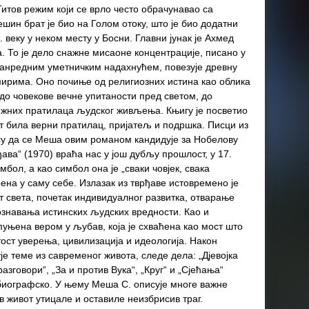
итов режим који се врло често обрачунавао са
ин брат је био на Голом отоку, што је био додатни
 веку у неком месту у Босни. Главни јунак је Ахмед
. То је дело снажне мисаоне концентрације, писано у
ванредним уметничким надахнућем, повезује древну
ирима. Оно почиње од религиозних истина као облика
о човекове вечне упитаности пред светом, до
бежних пратилаца људског живљења. Књигу је посветио
от била верни пратилац, пријатељ и подршка. Писци из
у да се Меша овим романом кандидује за Нобелову
ава“ (1970) враћа нас у још дубљу прошлост, у 17.
имбол, а као симбол она је „сваки човјек, свака
рена у саму себе. Излазак из тврђаве истовремено је
ст света, почетак индивидуалног развитка, отварање
ознавања истинских људских вредности. Као и
пуњена вером у љубав, која је схваћена као мост што
тост уверења, цивилизација и идеологија. Након
је теме из савременог живота, следе дела: „Дјевојка
зговори“, „За и против Вука“, „Круг“ и „Сјећања“
обиографско. У њему Меша С. описује многе важне
ов живот утицале и оставиле неизбрисив траг.