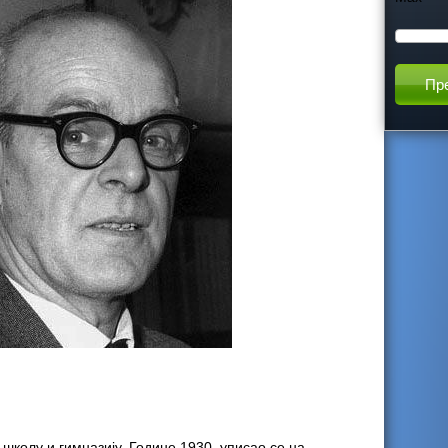
h
t
h
i
s
s
i
t
e
школу и гимназију. Године 1930. уписао се на