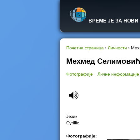
ВРЕМЕ ЈЕ ЗА НОВИ
Почетна страница
›
Личности
›
Мех
Y
Мехмед Селимови
o
Фотографије
Личне информације
u
a
r
Језик
e
Cyrillic
h
Фотографије: