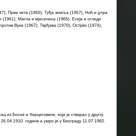
47); Прва чета (1950); Туђа земља (1957); Ноћ и јутра
(1961); Магла и мјесечина (1965); Есеји и огледи
против Вука (1967); Тврђава (1970); Острво (1974);
ац из Босне и Херцеговине, који је стварао у другој
 26.04.1910. године а умро је у Београду 11.07.1982.