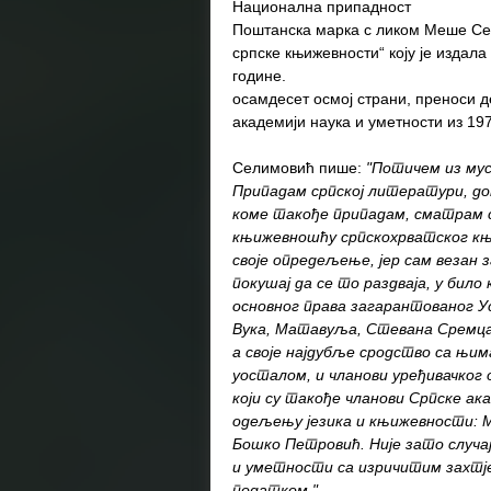
Национална припадност
Поштанска марка с ликом Меше Се
српске књижевности“ коју је издала
године. У својој књиз
осамдесет осмој страни, преноси 
академији наука и уметности из 19
Селимовић пише:
"Потичем из мус
Припадам српској литератури, до
коме такође припадам, сматрам 
књижевношћу српскохрватског књи
своје опредељење, јер сам везан з
покушај да се то раздваја, у било
основног права загарантованог У
Вука, Матавуља, Стевана Сремца,
а своје најдубље сродство са њим
уосталом, и чланови уређивачког 
који су такође чланови Српске ака
одељењу језика и књижевности: М
Бошко Петровић. Није зато случај
и уметности са изричитим захтј
податком.".