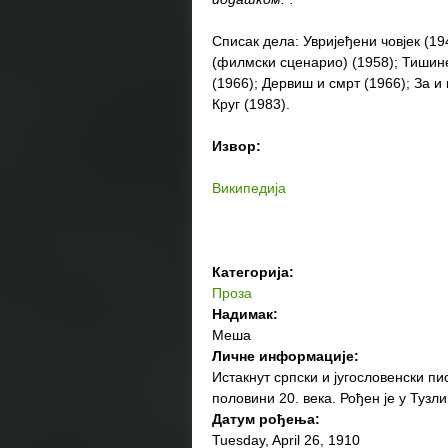
Списак дела: Увријеђени човјек (19
(филмски сценарио) (1958); Тишине 
(1966); Дервиш и смрт (1966); За и 
Круг (1983).
Извор:
Википедија
Категорија:
Проза
Надимак:
Меша
Личне информације:
Истакнут српски и југословенски пис
половини 20. века. Рођен је у Тузли
Датум рођења:
Tuesday, April 26, 1910