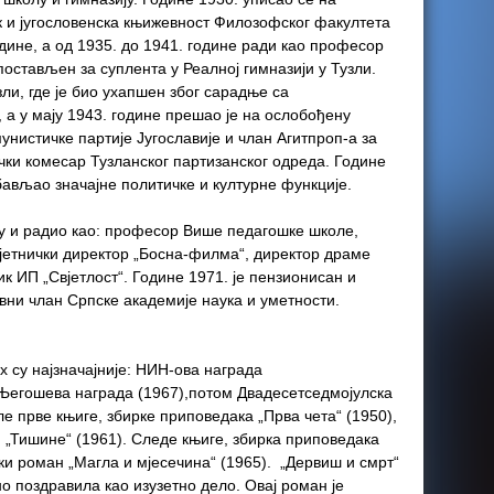
ик и југословенска књижевност Филозофског факултета
одине, а од 1935. до 1941. године ради као професор
постављен за суплента у Реалној гимназији у Тузли.
зли, где је био ухапшен због сарадње са
а у мају 1943. године прешао је на ослобођену
мунистичке партије Југославије и члан Агитпроп-а за
ички комесар Тузланског партизанског одреда. Године
обављао значајне политичке и културне функције.
ву и радио као: професор Више педагошке школе,
јетнички директор „Босна-филма“, директор драме
к ИП „Свјетлост“. Године 1971. је пензионисан и
овни члан Српске академије наука и уметности.
их су најзначајније: НИН-ова награда
Његошева награда (1967),потом Двадесетседмојулска
е прве књиге, збирке приповедака „Прва чета“ (1950),
 „Тишине“ (1961). Следе књиге, збирка приповедака
ски роман „Магла и мјесечина“ (1965). „Дервиш и смрт“
о поздравила као изузетно дело. Овај роман је