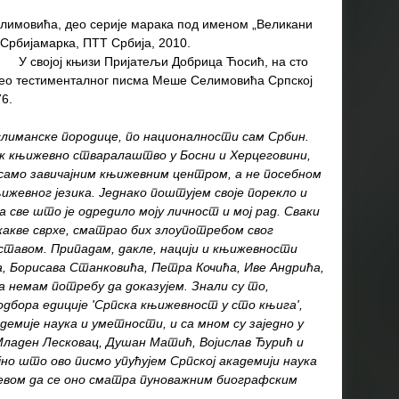
лимовића, део серије марака под именом „Великани
 Србијамарка, ПТТ Србија, 2010.
и Пријатељи Добрица Ћосић, на сто
део тестименталног писма Меше Селимовића Српској
76.
лиманске породице, по националности сам Србин.
к књижевно стваралаштво у Босни и Херцеговини,
само завичајним књижевним центром, а не посебном
жевног језика. Једнако поштујем своје порекло и
а све што је одредило моју личност и мој рад. Сваки
 какве сврхе, сматрао бих злоупотребом свог
ставом. Припадам, дакле, нацији и књижевности
 Борисава Станковића, Петра Кочића, Иве Андрића,
а немам потребу да доказујем. Знали су то,
одбора едиције 'Српска књижевност у сто књига',
демије наука и уметности, и са мном су заједно у
ладен Лесковац, Душан Матић, Војислав Ђурић и
но што ово писмо упућујем Српској академији наука
евом да се оно сматра пуноважним биографским