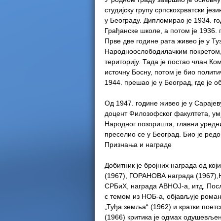
студијску групу српскохрватски јез
у Београду. Дипломирао је 1934. г
Грађанске школе, а потом је 1936. 
Прве две године рата живео је у Ту
Народноослободилачким покретом, 
територију. Тада је постао члан Ко
источну Босну, потом је био полит
1944. прешао је у Београд, где је 
Од 1947. године живео је у Сараје
доцент Филозофског факултета, ум
Народног позоришта, главни уредни
преселио се у Београд. Био је ред
Признања и награде
Добитник је бројних награда од кој
(1967), ГОРАНОВА награда (1967),
СРБиХ, награда АВНОЈ-а, итд. Посл
с темом из НОБ-а, објављује роман
„Туђа земља“ (1962) и кратки поет
(1966) критика је одмах одушевљен