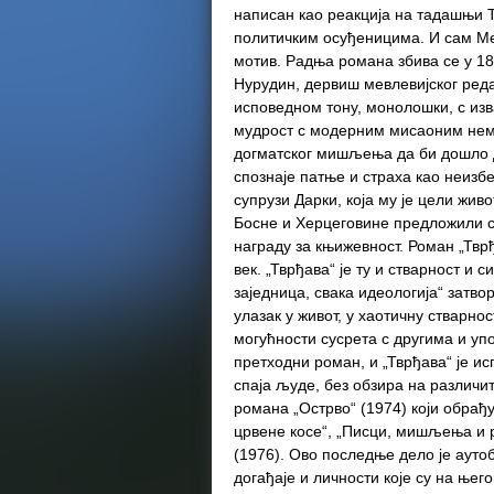
написан као реакција на тадашњи Т
политичким осуђеницима. И сам Меш
мотив. Радња романа збива се у 18.
Нурудин, дервиш мевлевијског реда
исповедном тону, монолошки, с из
мудрост с модерним мисаоним нем
догматског мишљења да би дошло д
спознаје патње и страха као неиз
супрузи Дарки, која му је цели жив
Босне и Херцеговине предложили с
награду за књижевност. Роман „Тврђ
век. „Тврђава“ је ту и стварност и с
заједница, свака идеологија“ затво
улазак у живот, у хаотичну стварно
могућности сусрета с другима и уп
претходни роман, и „Тврђава“ је ис
спаја људе, без обзира на различи
романа „Острво“ (1974) који обрађу
црвене косе“, „Писци, мишљења и ра
(1976). Ово последње дело је аут
догађаје и личности које су на њег