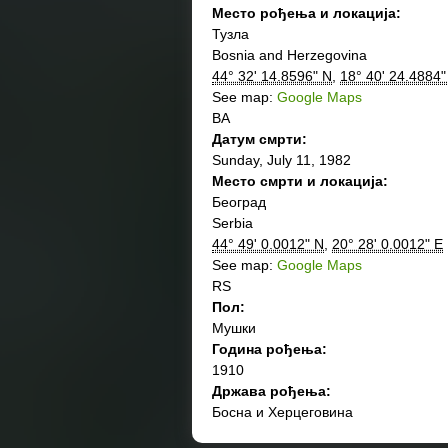
Место рођења и локација:
Тузла
Bosnia and Herzegovina
44° 32' 14.8596" N
,
18° 40' 24.4884"
See map:
Google Maps
BA
Датум смрти:
Sunday, July 11, 1982
Место смрти и локација:
Београд
Serbia
44° 49' 0.0012" N
,
20° 28' 0.0012" E
See map:
Google Maps
RS
Пол:
Мушки
Година рођења:
1910
Држава рођења:
Босна и Херцеговина