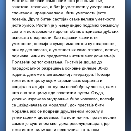
Естетика се бави само оним што је спољашње,
занатско, техничко, а бит је уметности у унутрашњем,
спонтаном, ирационалном, бити уметности јесте
поезија. Други битан састојак сваке велике уметности
јесте хумор. Ристић је у њему видео подсмех бесмислу
света и истовремено нарочит облик откривања дубљих
аспеката стварности. Као највиши квалитети
уметности, поезија и хумор иманентни су стварности,
они су део живота, а уметност их само открива, истиче,
појачава, чини их предметом интензивног доживљаја.
Полазећи од тог схватања, Ристић је дошао до
парадоксалног разрешења основне дилеме 30-их
година, дилеме о ангажованој литератури. Поезија
тежи истом циљу којем стреми свак морална и
социјална акција: потпуном ослобођењу човека, само
што она том циљу иде властитим путем. Отуда,
уколико изражава унутрашње биће човеково, поезија
се „изједначава са моралом“, док престаје бити
морална ако се подреди друштвеном моралу и
утилитарним циљевима. На исти начин, прави песник
самом је суштином свог дела револуционаран, јер
тежи истом циљу као и револуција, тоталном