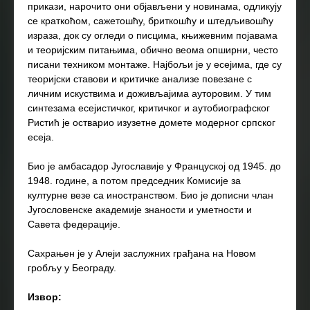
прикази, нарочито они објављени у новинама, одликују
се краткоћом, сажетошћу, бриткошћу и штедљивошћу
израза, док су огледи о писцима, књижевним појавама
и теоријским питањима, обично веома опширни, често
писани техником монтаже. Најбољи је у есејима, где су
теоријски ставови и критичке анализе повезане с
личним искуствима и доживљајима ауторовим. У тим
синтезама есејистичког, критичког и аутобиографског
Ристић је остварио изузетне домете модерног српског
есеја.
Био је амбасадор Југославије у Француској од 1945. до
1948. године, а потом председник Комисије за
културне везе са иностранством. Био је дописни члан
Југословенске академије знаности и уметности и
Савета федерације.
Сахрањен је у Алеји заслужних грађана на Новом
гробљу у Београду.
Извор: