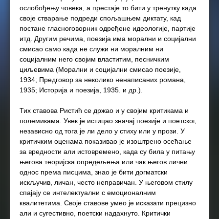
ослобођењу човека, а престаје то бити у тренутку када
своје стварање подреди спољашњем диктату, кад
постане гласноговорник одређене идеологије, партије
итд. Другим речима, поезија има морални и социјални
смисао само када не служи ни моралним ни
социјалним него својим властитим, песничким
циљевима (Морални и социјални смисао поезије,
1934; Предговор за неколико ненаписаних романа,
1935; Историја и поезија, 1935. и др.).
Тих ставова Ристић се држао и у својим критикама и
полемикама. Увек је истицао значај поезије и поетског,
независно од тога је ли дело у стиху или у прози. У
критичким оценама показивао је изоштрено осећање
за вредности али истовремено, када су била у питању
његова теоријска опредељења или чак његов лични
однос према писцима, знао је бити догматски
искључив, личан, често неправичан. У његовом стилу
спајају се интелектуални с емоционалним
квалитетима. Своје ставове умео је исказати прецизно
али и сугестивно, поетски надахнуто. Критички