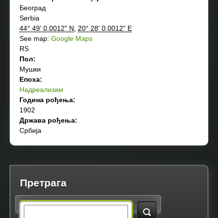
Београд
Serbia
44° 49' 0.0012" N
,
20° 28' 0.0012" E
See map:
Google Maps
RS
Пол:
Мушки
Епоха:
Надреализам
Година рођења:
1902
Држава рођења:
Србија
Претрага
S