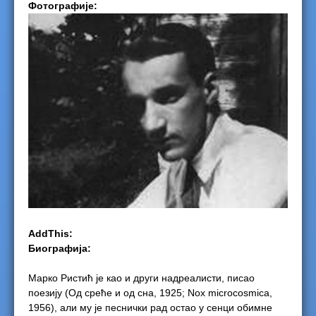
Фотографије:
e
r
e
AddThis:
Биографија:
Марко Ристић је као и други надреалисти, писао
поезију (Од среће и од сна, 1925; Nox microcosmica,
1956), али му је песнички рад остао у сенци обимне