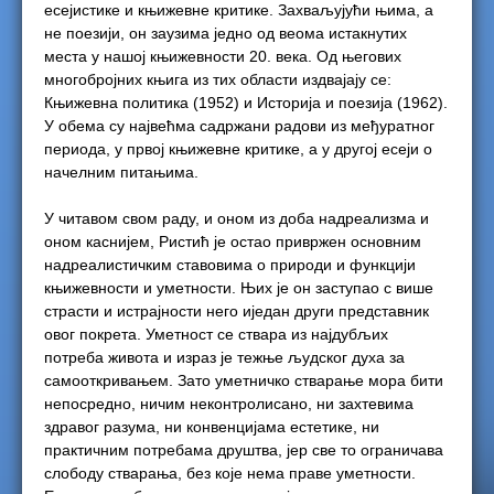
есејистике и књижевне критике. Захваљујући њима, а
не поезији, он заузима једно од веома истакнутих
места у нашој књижевности 20. века. Од његових
многобројних књига из тих области издвајају се:
Књижевна политика (1952) и Историја и поезија (1962).
У обема су највећма садржани радови из међуратног
периода, у првој књижевне критике, а у другој есеји о
начелним питањима.
У читавом свом раду, и оном из доба надреализма и
оном каснијем, Ристић је остао привржен основним
надреалистичким ставовима о природи и функцији
књижевности и уметности. Њих је он заступао с више
страсти и истрајности него иједан други представник
овог покрета. Уметност се ствара из најдубљих
потреба живота и израз је тежње људског духа за
самооткривањем. Зато уметничко стварање мора бити
непосредно, ничим неконтролисано, ни захтевима
здравог разума, ни конвенцијама естетике, ни
практичним потребама друштва, јер све то ограничава
слободу стварања, без које нема праве уметности.