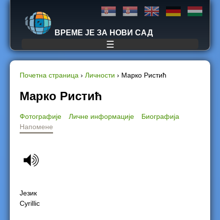
Jump to navigation
ВРЕМЕ ЈЕ ЗА НОВИ САД
☰
Почетна страница
›
Личности
›
Марко Ристић
Y
Марко Ристић
o
Фотографије
Личне информације
Биографија
Напомене
u
a
r
e
Језик
Cyrillic
h