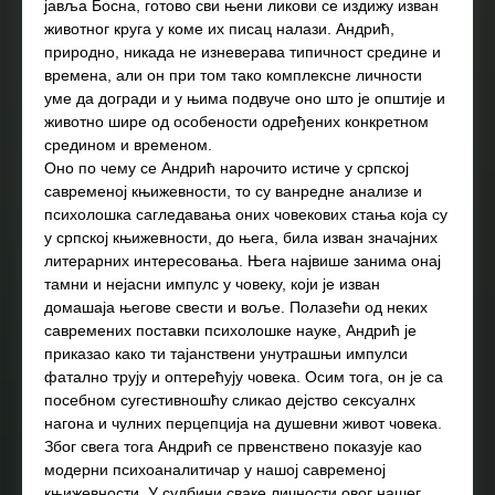
јавља Босна, готово сви њени ликови се издижу изван
животног круга у коме их писац налази. Андрић,
природно, никада не изневерава типичност средине и
времена, али он при том тако комплексне личности
уме да догради и у њима подвуче оно што је општије и
животно шире од особености одређених конкретном
средином и временом.
Оно по чему се Андрић нарочито истиче у српској
савременој књижевности, то су ванредне анализе и
психолошка сагледавања оних човекових стања која су
у српској књижевности, до њега, била изван значајних
литерарних интересовања. Њега највише занима онај
тамни и нејасни импулс у човеку, који је изван
домашаја његове свести и воље. Полазећи од неких
савремених поставки психолошке науке, Андрић је
приказао како ти тајанствени унутрашњи импулси
фатално трују и оптерећују човека. Осим тога, он је са
посебном сугестивношћу сликао дејство сексуалнх
нагона и чулних перцепција на душевни живот човека.
Због свега тога Андрић се првенствено показује као
модерни психоаналитичар у нашој савременој
књижевности. У судбини сваке личности овог нашег