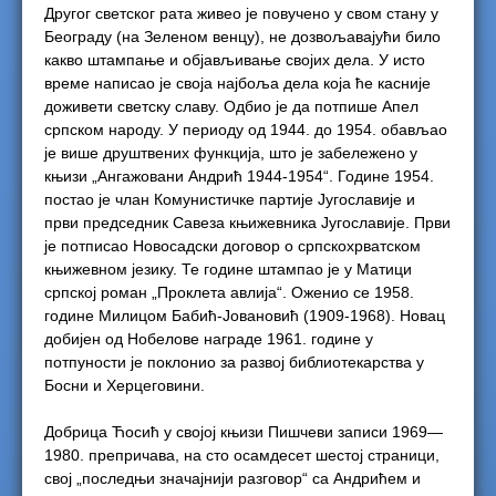
Другог светског рата живео је повучено у свом стану у
Београду (на Зеленом венцу), не дозвољавајући било
какво штампање и објављивање својих дела. У исто
време написао је своја најбоља дела која ће касније
доживети светску славу. Одбио је да потпише Апел
српском народу. У периоду од 1944. до 1954. обављао
је више друштвених функција, што је забележено у
књизи „Ангажовани Андрић 1944-1954“. Године 1954.
постао је члан Комунистичке партије Југославије и
први председник Савеза књижевника Југославије. Први
је потписао Новосадски договор о српскохрватском
књижевном језику. Те године штампао је у Матици
српској роман „Проклета авлија“. Оженио се 1958.
године Милицом Бабић-Јовановић (1909-1968). Новац
добијен од Нобелове награде 1961. године у
потпуности је поклонио за развој библиотекарства у
Босни и Херцеговини.
Добрица Ћосић у својој књизи Пишчеви записи 1969—
1980. препричава, на сто осамдесет шестој страници,
свој „последњи значајнији разговор“ са Андрићем и