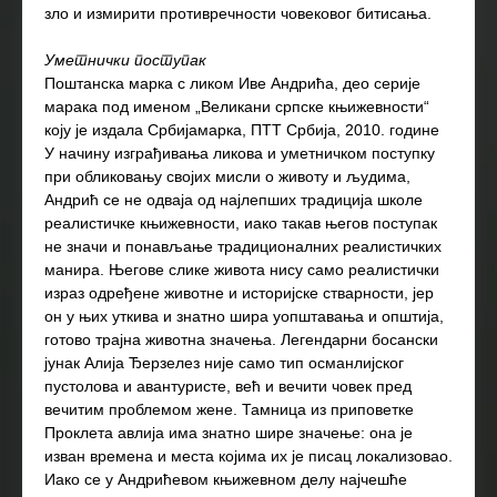
зло и измирити противречности човековог битисања.
Уметнички поступак
Поштанска марка с ликом Иве Андрића, део серије
марака под именом „Великани српске књижевности“
коју је издала Србијамарка, ПТТ Србија, 2010. године
У начину изграђивања ликова и уметничком поступку
при обликовању својих мисли о животу и људима,
Андрић се не одваја од најлепших традиција школе
реалистичке књижевности, иако такав његов поступак
не значи и понављање традиционалних реалистичких
манира. Његове слике живота нису само реалистички
израз одређене животне и историјске стварности, јер
он у њих уткива и знатно шира уопштавања и општија,
готово трајна животна значења. Легендарни босански
јунак Алија Ђерзелез није само тип османлијског
пустолова и авантуристе, већ и вечити човек пред
вечитим проблемом жене. Тамница из приповетке
Проклета авлија има знатно шире значење: она је
изван времена и места којима их је писац локализовао.
Иако се у Андрићевом књижевном делу најчешће