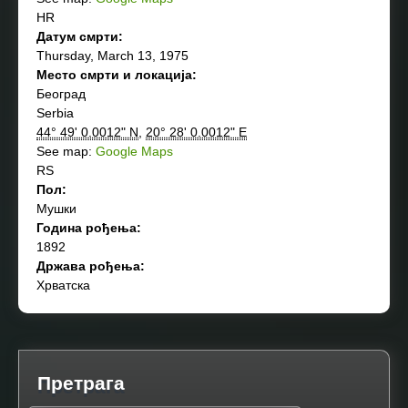
HR
Датум смрти:
Thursday, March 13, 1975
Место смрти и локација:
Београд
Serbia
44° 49' 0.0012" N
,
20° 28' 0.0012" E
See map:
Google Maps
RS
Пол:
Мушки
Година рођења:
1892
Држава рођења:
Хрватска
Претрага