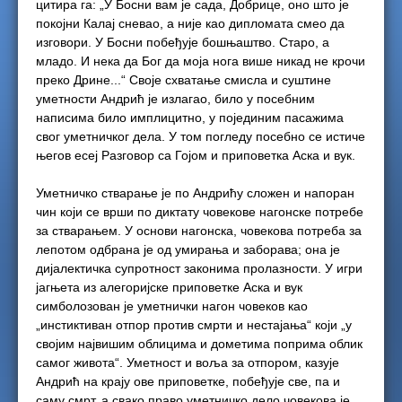
цитира га: „У Босни вам је сада, Добрице, оно што је
покојни Калај сневао, а није као дипломата смео да
изговори. У Босни побеђује бошњаштво. Старо, а
младо. И нека да Бог да моја нога више никад не крочи
преко Дрине...“ Своје схватање смисла и суштине
уметности Андрић је излагао, било у посебним
написима било имплицитно, у појединим пасажима
свог уметничког дела. У том погледу посебно се истиче
његов есеј Разговор са Гојом и приповетка Аска и вук.
Уметничко стварање је по Андрићу сложен и напоран
чин који се врши по диктату човекове нагонске потребе
за стварањем. У основи нагонска, човекова потреба за
лепотом одбрана је од умирања и заборава; она је
дијалектичка супротност законима пролазности. У игри
јагњета из алегоријске приповетке Аска и вук
симболозован је уметнички нагон човеков као
„инстиктиван отпор против смрти и нестајања“ који „у
својим највишим облицима и дометима поприма облик
самог живота“. Уметност и воља за отпором, казује
Андрић на крају ове приповетке, побеђује све, па и
саму смрт, а свако право уметничко дело човекова је