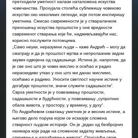
претходили уметност налази наталожена искуства
човечанства. Прохујала столећа сублимишу човеково
искуство око неколиких легенди, које потом инспиришу
уметника. Смисао савремености је у стваралачком
преношењу искуства прошлости у оне вредности
савременог стварања које ће, надживљавајући нас,
корисно послужити потомцима.
„Само неуки, неразумни људи – каже Андрић – могу да
сматрају и да је прошлост мртва и непролазним зидом
заувек одвојена од садашњице. Истина је, напротив, да
је све оно што је човек мислио и осећао и радио
нераскидиво уткао у оно што ми данас мислимо,
осећамо и радимо. Уносити светлост научне истине у
догађаје прошлости, значи служити садашњости“.
Сврха уметности је у повезивању прошлости,
садашњости и будућности, у повезивању „супротних
обала живота, у простору, у времену, у духу“.
По Андрићевом схватању уметник је и весник истине, а
његово дело порука којом се исказује сложена
стварност људске историје. Он је „један од безбројних
неимара који раде на сложеном задатку живљења,
откривања и изграђивања живота“. Описујући своје