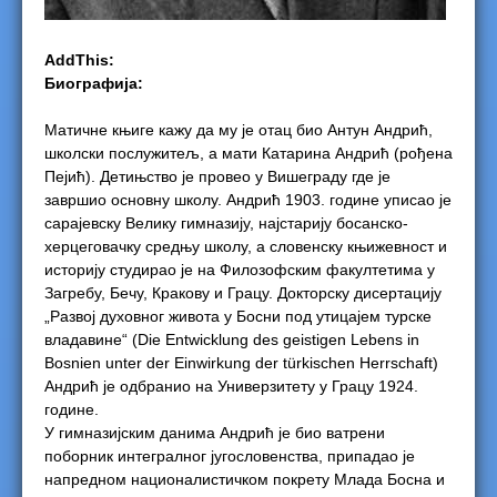
AddThis:
Биографија:
Матичне књиге кажу да му је отац био Антун Андрић,
школски послужитељ, а мати Катарина Андрић (рођена
Пејић). Детињство је провео у Вишеграду где је
завршио основну школу. Андрић 1903. године уписао је
сарајевску Велику гимназију, најстарију босанско-
херцеговачку средњу школу, а словенску књижевност и
историју студирао је на Филозофским факултетима у
Загребу, Бечу, Кракову и Грацу. Докторску дисертацију
„Развој духовног живота у Босни под утицајем турске
владавине“ (Die Entwicklung des geistigen Lebens in
Bosnien unter der Einwirkung der türkischen Herrschaft)
Андрић је одбранио на Универзитету у Грацу 1924.
године.
У гимназијским данима Андрић је био ватрени
поборник интегралног југословенства, припадао је
напредном националистичком покрету Млада Босна и