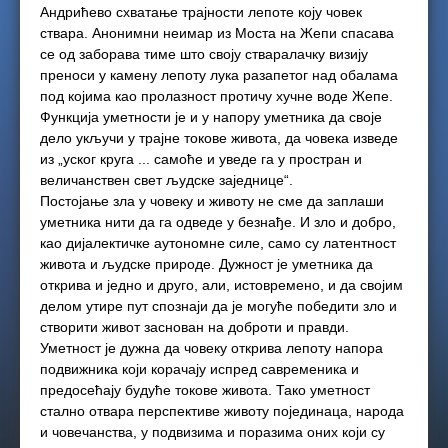
Андрићево схватање трајности лепоте коју човек
ствара. Анонимни неимар из Моста на Жепи спасава
се од заборава тиме што своју стваралачку визију
преноси у камену лепоту лука разапетог над обалама
под којима као пролазност протичу хучне воде Жепе.
Функција уметности је и у напору уметника да своје
дело укључи у трајне токове живота, да човека изведе
из „уског круга ... самоће и уведе га у простран и
величанствен свет људске заједнице“.
Постојање зла у човеку и животу не сме да заплаши
уметника нити да га одведе у безнађе. И зло и добро,
као дијалектичке аутономне силе, само су латентност
живота и људске природе. Дужност је уметника да
открива и једно и друго, али, истовремено, и да својим
делом утире пут спознаји да је могуће победити зло и
створити живот заснован на доброти и правди.
Уметност је дужна да човеку открива лепоту напора
подвижника који корачају испред савременика и
предосећају будуће токове живота. Тако уметност
стално отвара перспективе животу појединаца, народа
и човечанства, у подвизима и поразима оних који су