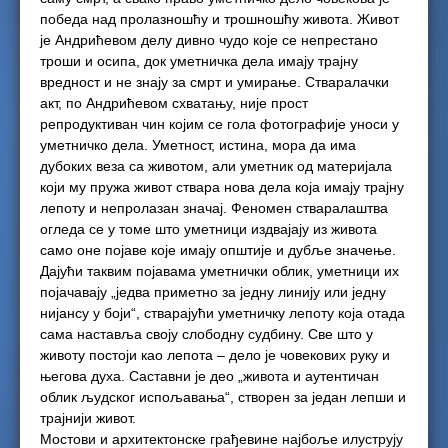
победа над пролазношћу и трошношћу живота. Живот
је Андрићевом делу дивно чудо које се непрестано
троши и осипа, док уметничка дела имају трајну
вредност и не знају за смрт и умирање. Стваралачки
акт, по Андрићевом схватању, није прост
репродуктиван чин којим се гола фотографије уноси у
уметничко дела. Уметност, истина, мора да има
дубоких веза са животом, али уметник од материјала
који му пружа живот ствара нова дела која имају трајну
лепоту и непролазан значај. Феномен стваралаштва
огледа се у томе што уметници издвајају из живота
само оне појаве које имају општије и дубље значење.
Дајући таквим појавама уметнички облик, уметници их
појачавају „једва приметно за једну линију или једну
нијансу у боји“, стварајући уметничку лепоту која отада
сама наставља своју слободну судбину. Све што у
животу постоји као лепота – дело је човекових руку и
његова духа. Саставни је део „живота и аутентичан
облик људског испољавања“, створен за један лепши и
трајнији живот.
Мостови и архитектонске грађевине најбоље илуструју