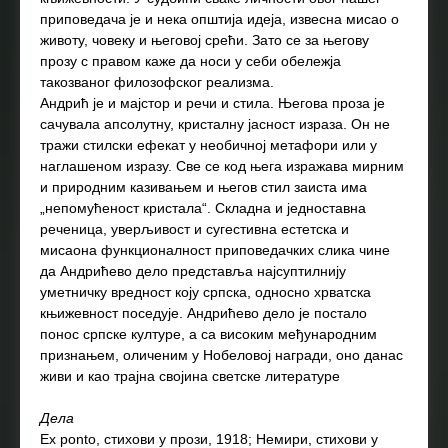
приповедача је и нека општија идеја, извесна мисао о
животу, човеку и његовој срећи. Зато се за његову
прозу с правом каже да носи у себи обележја
такозваног филозофског реализма.
Андрић је и мајстор и речи и стила. Његова проза је
сачувала апсолутну, кристалну јасност израза. Он не
тражи стилски ефекат у необичној метафори или у
наглашеном изразу. Све се код њега изражава мирним
и природним казивањем и његов стил заиста има
„непомућеност кристала“. Складна и једноставна
реченица, уверљивост и сугестивна естетска и
мисаона функционалност приповедачких слика чине
да Андрићево дело представља најсуптилнију
уметничку вредност коју српска, односно хрватска
књижевност поседује. Андрићево дело је постало
понос српске културе, а са високим међународним
признањем, оличеним у Нобеловој награди, оно данас
живи и као трајна својина светске литературе
Дела
Ex ponto, стихови у прози, 1918; Немири, стихови у