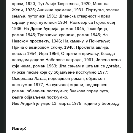
прози, 1920; Пут Алије Ђерзелеза, 1920; Мост на
Жепи, 1925; Аникина времена, 1931; Португал, зелена
земља, путописи 1931; Шпанска стварност и први
кораци у њој, путописи 1934; Разговор са Гојом, есеј
1936; На Дрини ћуприја, роман 1945; Госпођица,
роман 1945; Травничка хроника, роман 1945; На
Невском проспекту, 1946; На камену, у Почитељу;
Прича о везировом слону, 1948; Проклета авлија,
новела 1954; Игра 1956; О причи и причању, беседа
поводом доделе Нобелове награде, 1961; Јелена жена
које нема, роман 1963; Шта сањам и шта ми се догађа,
лирске песме које су објављене постхумно 1977;
Омерпаша Латас, недовршен роман, објављен
постхумно 1977; На сунчаној страни, недовршен
роман, објављен постхумно; Знакови поред пута,
књига објављена постхумно.
Иво Андрић је умро 13. марта 1975. године у Београду.
Извор: