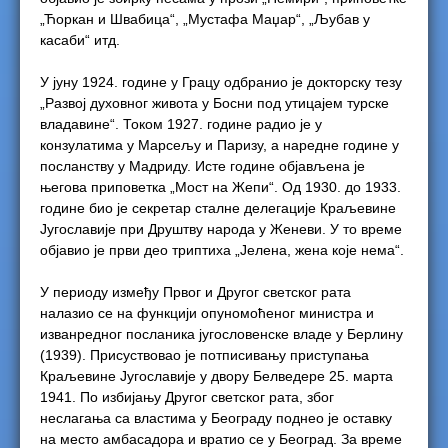
„Ћоркан и Швабица“, „Мустафа Маџар“, „Љубав у
касаби“ итд.
У јуну 1924. године у Грацу одбранио је докторску тезу
„Развој духовног живота у Босни под утицајем турске
владавине“. Током 1927. године радио је у
конзулатима у Марсељу и Паризу, а наредне године у
посланству у Мадриду. Исте године објављена је
његова приповетка „Мост на Жепи“. Од 1930. до 1933.
године био је секретар сталне делегације Краљевине
Југославије при Друштву народа у Женеви. У то време
објавио је први део триптиха „Јелена, жена које нема“.
У периоду између Првог и Другог светског рата
налазио се на функцији опуномоћеног министра и
изванредног посланика југословенске владе у Берлину
(1939). Присуствовао је потписивању приступања
Краљевине Југославије у двору Белведере 25. марта
1941. По избијању Другог светског рата, због
неслагања са властима у Београду поднео је оставку
на место амбасадора и вратио се у Београд. За време