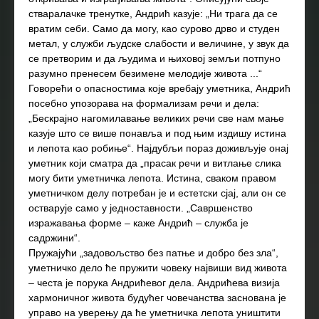
стваралачке тренутке, Андрић казује: „Ни трага да се
вратим себи. Само да могу, као сурово дрво и студен
метал, у служби људске слабости и величине, у звук да
се претворим и да људима и њиховој земљи потпуно
разумно пренесем безимене мелодије живота ...“
Говорећи о опасностима које вребају уметника, Андрић
посебно упозорава на формализам речи и дела:
„Бескрајно нагомилавање великих речи све нам мање
казује што се више понавља и под њим издишу истина
и лепота као робиње“. Најдубљи пораз доживљује онај
уметник који сматра да „прасак речи и витлање слика
могу бити уметничка лепота. Истина, сваком правом
уметничком делу потребан је и естетски сјај, али он се
остварује само у једноставности. „Савршенство
изражавања форме – каже Андрић – служба је
садржини“.
Пружајући „задовољство без патње и добро без зла“,
уметничко дело ће пружити човеку највиши вид живота
– честа је порука Андрићевог дела. Андрићева визија
хармоничног живота будућег човечанства заснована је
управо на уверењу да ће уметничка лепота уништити