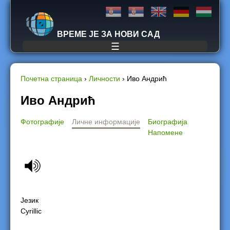
Jump to navigation
ВРЕМЕ ЈЕ ЗА НОВИ САД
☰
Почетна страница
›
Личности
›
Иво Андрић
Y
Иво Андрић
o
Фотографије
Личне информације
Биографија
Напомене
u
a
r
Језик
e
Cyrillic
h