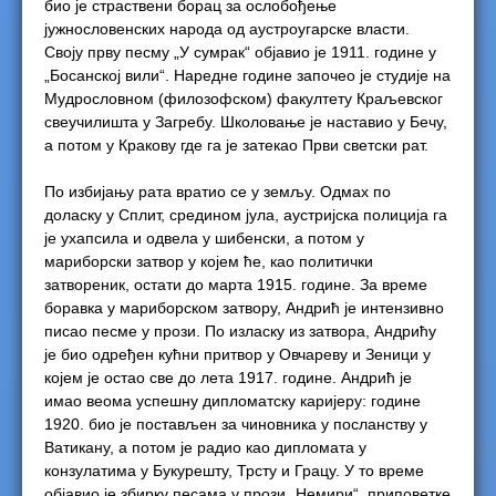
био је страствени борац за ослобођење
јужнословенских народа од аустроугарске власти.
Своју прву песму „У сумрак“ објавио је 1911. године у
„Босанској вили“. Наредне године започео је студије на
Мудрословном (филозофском) факултету Краљевског
свеучилишта у Загребу. Школовање је наставио у Бечу,
а потом у Кракову где га је затекао Први светски рат.
По избијању рата вратио се у земљу. Одмах по
доласку у Сплит, средином јула, аустријска полиција га
је ухапсила и одвела у шибенски, а потом у
мариборски затвор у којем ће, као политички
затвореник, остати до марта 1915. године. За време
боравка у мариборском затвору, Андрић је интензивно
писао песме у прози. По изласку из затвора, Андрићу
је био одређен кућни притвор у Овчареву и Зеници у
којем је остао све до лета 1917. године. Андрић је
имао веома успешну дипломатску каријеру: године
1920. био је постављен за чиновника у посланству у
Ватикану, а потом је радио као дипломата у
конзулатима у Букурешту, Трсту и Грацу. У то време
објавио је збирку песама у прози „Немири“, приповетке