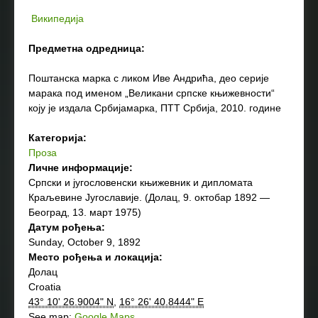
Википедија
Предметна одредница:
Поштанска марка с ликом Иве Андрића, део серије
марака под именом „Великани српске књижевности“
коју је издала Србијамарка, ПТТ Србија, 2010. године
Категорија:
Проза
Личне информације:
Српски и југословенски књижевник и дипломата
Краљевине Југославије. (Долац, 9. октобар 1892 —
Београд, 13. март 1975)
Датум рођења:
Sunday, October 9, 1892
Место рођења и локација:
Долац
Croatia
43° 10' 26.9004" N
,
16° 26' 40.8444" E
See map:
Google Maps