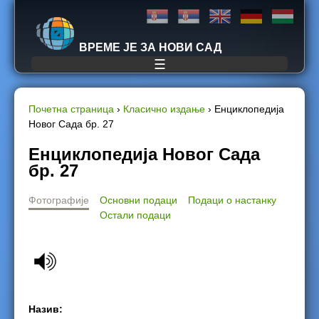
Jump to navigation
ВРЕМЕ ЈЕ ЗА НОВИ САД
☰
Почетна страница
›
Класично издање
›
Енциклопедија
Новог Сада бр. 27
Y
Енциклопедија Новог Сада
o
бр. 27
u
Фотографије
Основни подаци
Подаци о настанку
Остали подаци
a
r
e
h
Назив: