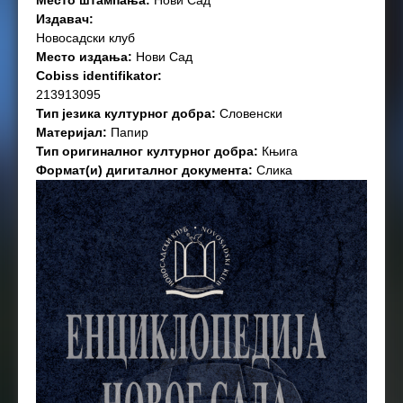
Место штампања:
Нови Сад
Издавач:
Новосадски клуб
Место издања:
Нови Сад
Cobiss identifikator:
213913095
Тип језика културног добра:
Словенски
Материјал:
Папир
Тип оригиналног културног добра:
Књига
Формат(и) дигиталног документа:
Слика