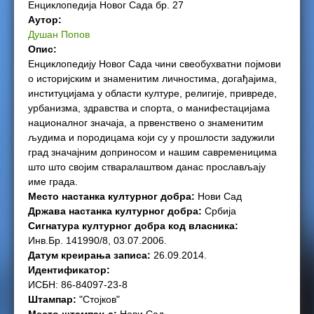
Енциклопедија Новог Сада бр. 27
e
Аутор:
Душан Попов
r
Опис:
Енциклопедију Новог Сада чини свеобухватни појмови
e
о историјским и знаменитим личностима, догађајима,
институцијама у области културе, религије, привреде,
урбанизма, здравства и спорта, о манифестацијама
националног значаја, а првенствено о знаменитим
људима и породицама који су у прошлости задужили
град значајним доприносом и нашим савременицима
што што својим стваралаштвом данас прослављају
име града.
Место настанка културног добра:
Нови Сад
Држава настанка културног добра:
Србија
Сигнатура културног добра код власника:
Инв.Бр. 141990/8, 03.07.2006.
Датум креирања записа:
26.09.2014.
Идентификатор:
ИСБН: 86-84097-23-8
Штампар:
"Стојков"