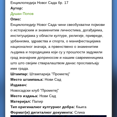
Енциклопедија Новог Сада бр. 17
e
Аутор:
Душан Попов
r
Опис:
Енциклопедију Новог Сада чини свеобухватни појмови
e
о историјским и знаменитим личностима, догађајима,
институцијама у области културе, религије, привреде,
урбанизма, здравства и спорта, о манифестацијама
националног значаја, а првенствено о знаменитим
људима и породицама који су у прошлости задужили
град значајним доприносом и нашим савременицима
што што својим стваралаштвом данас прослављају
име града.
Штампар:
Штампарија "Прометеј"
Место штампања:
Нови Сад
Издавач:
Новосадски клуб "Прометеј"
Место издања:
Нови Сад
Материјал:
Папир
Тип оригиналног културног добра:
Књига
Формат(и) дигиталног документа:
Слика