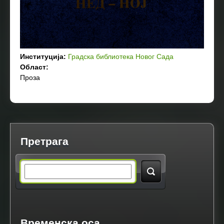
Институција:
Градска библиотека Новог Сада
Област:
Проза
Претрага
S
e
a
Временска оса