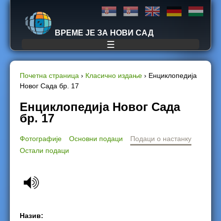
Jump to navigation
ВРЕМЕ ЈЕ ЗА НОВИ САД
☰
Почетна страница
›
Класично издање
›
Енциклопедија
Новог Сада бр. 17
Y
Енциклопедија Новог Сада
o
бр. 17
u
Фотографије
Основни подаци
Подаци о настанку
Остали подаци
a
r
e
h
Назив: