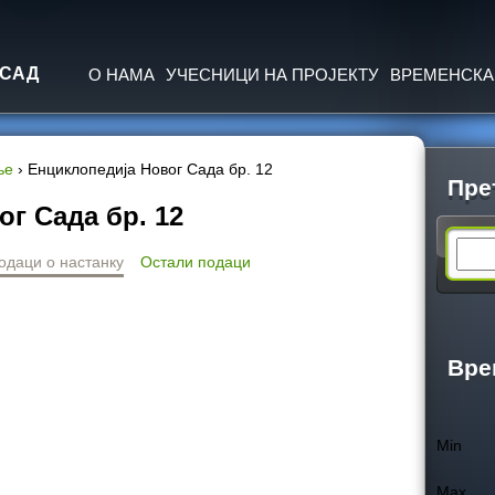
Jump to navigation
 САД
О НАМА
УЧЕСНИЦИ НА ПРОЈЕКТУ
ВРЕМЕНСКА
ње
›
Енциклопедија Новог Сада бр. 12
Пре
г Сада бр. 12
S
одаци о настанку
Остали подаци
e
a
Вре
r
Min
c
Max