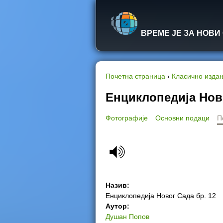
ВРЕМЕ ЈЕ ЗА НОВИ
Почетна страница
›
Класично изда
Y
Енциклопедија Ново
o
Фотографије
Основни подаци
П
u
a
r
Назив:
e
Енциклопедија Новог Сада бр. 12
Аутор:
h
Душан Попов