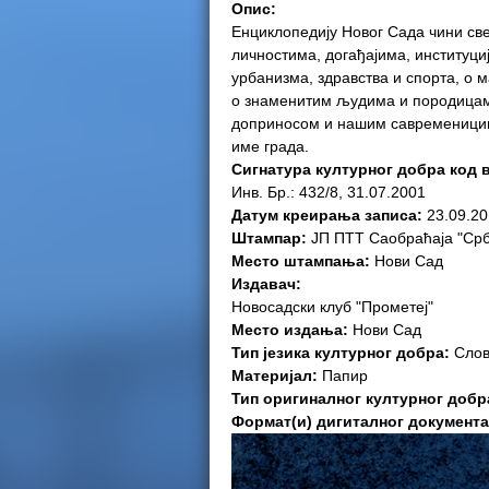
Опис:
e
Енциклопедију Новог Сада чини св
личностима, догађајима, институциј
r
урбанизма, здравства и спорта, о 
о знаменитим људима и породицама
e
доприносом и нашим савременицим
име града.
Сигнатура културног добра код 
Инв. Бр.: 432/8, 31.07.2001
Датум креирања записа:
23.09.20
Штампар:
ЈП ПТТ Саобраћаја "Срби
Место штампања:
Нови Сад
Издавач:
Новосадски клуб "Прометеј"
Место издања:
Нови Сад
Тип језика културног добра:
Слов
Материјал:
Папир
Тип оригиналног културног добр
Формат(и) дигиталног документ