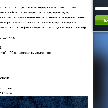
h
еобухватни појмови о историјским и знаменитим
ама у области културе, религије, привреде,
манифестацијама националног значаја, а првенствено
t
 који су у прошлости задужили град значајним
а што што својим стваралаштвом данас прослављају
h
власника:
i
14.
ја" - РЈ за издавачку делатност
s
s
i
енски
а:
Књига
t
а:
Слика
e