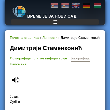
Jump to navigation
ВРЕМЕ ЈЕ ЗА НОВИ САД
☰
Почетна страница
›
Личности
›
Димитрије Стаменковић
Y
Димитрије Стаменковић
o
Фотографије
Личне информације
Биографија
Напомене
u
a
r
e
Језик
Cyrillic
h