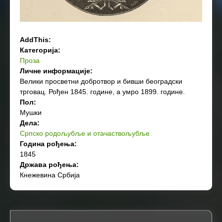
AddThis:
Категорија:
Проза
Личне информације:
Велики просветни добротвор и бивши београдски
трговац. Рођен 1845. године, а умро 1899. године.
Пол:
Мушки
Дела:
Српско родољубље и отачаствољубље
Година рођења:
1845
Држава рођења:
Кнежевина Србија