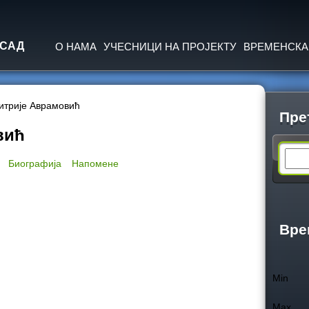
Jump to navigation
 САД
О НАМА
УЧЕСНИЦИ НА ПРОЈЕКТУ
ВРЕМЕНСКА
итрије Аврамовић
Пре
вић
S
Биографија
Напомене
e
a
Вре
r
Min
c
Max