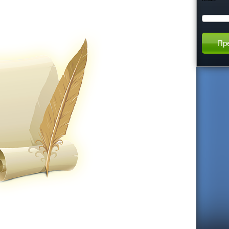
h
t
h
i
s
s
i
t
e