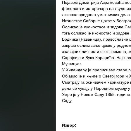
Појавом Димитрија Аврамовића пос
филолога и историчара на људе из 
ликовна вредност уметничких дела.
Иконостас Саборне цркве у Београ
Осликао је иконостасе и зидове С
тога осликао је иконостас и зидов
Врдника (Раваница), православне цр
заврши осликавање цркве у родном 
значајних личности свог времена, 
Сарајлије и Вука Караџића. Најзнач
Мушицког.
У Хиландару је преписивао старе ру
Објавио је и књиге о Светој гори и
Сматрају га оснивачем карикатуре
дела се чувају у Народном музеју у
Умро је у Новом Саду 1855. године
Саду.
Извор: