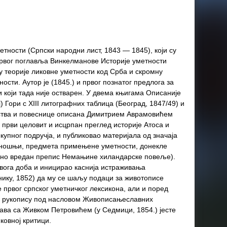
тности (Српски народни лист, 1843 — 1845), који су
рвог поглавља Винкелманове Историје уметности
оју теорије ликовне уметности код Срба и скромну
сти. Аутор је (1845.) и првог познатог предлога за
 који тада није остварен. У двема књигама Описаније
) Гори с XIII литографних таблица (Београд, 1847/49) и
ества и повеснице описана Димитрием Аврамовићем
е први целовит и исцрпан преглед историје Атоса и
упног подручја, и публиковао материјала од значаја
же ношњи, предмета примењене уметности, донекле
бно вредан препис Немањине хиландарске повеље).
свога доба и иницирао каснија истраживања
нику, 1852) да му се шаљу подаци за животописе
е првог српског уметничког лексикона, али и поред
 у рукопису под насловом Живописањеславних
ава са Живком Петровићем (у Седмици, 1854.) јесте
ковној критици.