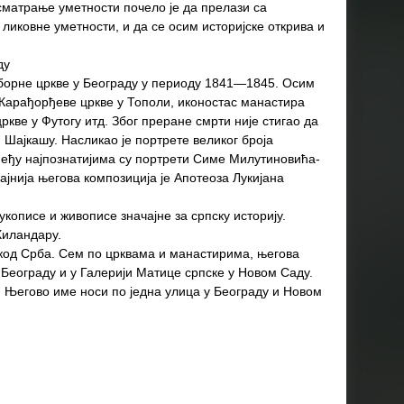
матрање уметности почело је да прелази са
ликовне уметности, и да се осим историјске открива и
ду
аборне цркве у Београду у периоду 1841—1845. Осим
е Карађорђеве цркве у Тополи, иконостас манастира
кве у Футогу итд. Због преране смрти није стигао да
Шајкашу. Насликао је портрете великог броја
међу најпознатијима су портрети Симе Милутиновића-
ајнија његова композиција је Апотеоза Лукијана
кописе и живописе значајне за српску историју.
 Хиландару.
 код Срба. Сем по црквама и манастирима, његова
 Београду и у Галерији Матице српске у Новом Саду.
. Његово име носи по једна улица у Београду и Новом