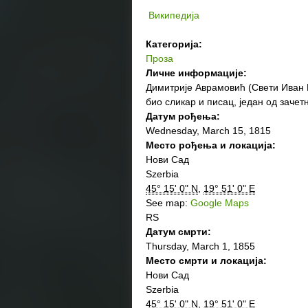
Википедија
Категорија:
Проза
Личне информације:
Димитрије Аврамовић (Свети Иван Ш
био сликар и писац, један од зачет
Датум рођења:
Wednesday, March 15, 1815
Место рођења и локација:
Нови Сад
Szerbia
45° 15' 0" N
,
19° 51' 0" E
See map:
Google Maps
RS
Датум смрти:
Thursday, March 1, 1855
Место смрти и локација:
Нови Сад
Szerbia
45° 15' 0" N
,
19° 51' 0" E