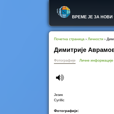
ВРЕМЕ ЈЕ ЗА НОВИ
Почетна страница
›
Личности
›
Дим
Y
Димитрије Аврамо
o
Фотографије
Личне информације
u
a
r
Језик
e
Cyrillic
h
Фотографије: