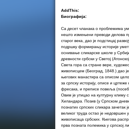
AddThis:
Биографија:
Са десет чланака о проблемима уме
нешто измењени преводи делова п
старог века, дао је подстицај разв
подршку формирању историје уметно
оснивање сликарске школе у Србији
древности србски у Светој (Атонској
Света гора са стране вере, худож
живописцем (Београд, 1848.) дао ј
његових манастира са описом целок
за српску историју, описе и црте
фресака, и преписе повеља (посе
Овим је утицао на културну климу 
Хиландара. Позив (у Српском днев
познатих српских сликара зачетак ј
великог труда остао је недовршен
живописаца србских. Његова распр
прва позната полемика у српској ли