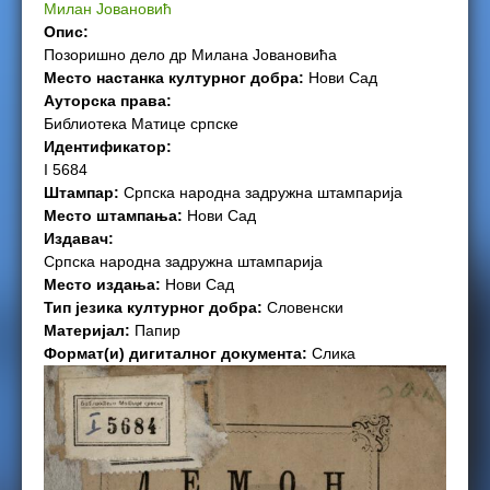
Милан Јовановић
e
Опис:
Позоришно дело др Милана Јовановића
r
Место настанка културног добра:
Нови Сад
Ауторска права:
e
Библиотека Матице српске
Идентификатор:
I 5684
Штампар:
Српска народна задружна штампарија
Место штампања:
Нови Сад
Издавач:
Српска народна задружна штампарија
Место издања:
Нови Сад
Тип језика културног добра:
Словенски
Материјал:
Папир
Формат(и) дигиталног документа:
Слика