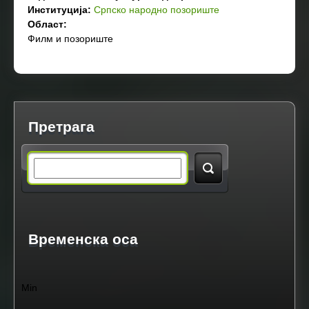
Институција:
Српско народно позориште
Област:
Филм и позориште
Претрага
S
e
a
Временска оса
r
Min
c