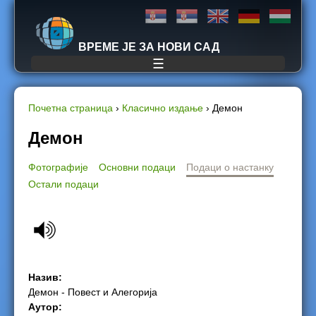
Jump to navigation
ВРЕМЕ ЈЕ ЗА НОВИ САД
☰
Почетна страница
›
Класично издање
›
Демон
Y
Демон
o
Фотографије
Основни подаци
Подаци о настанку
Остали подаци
u
a
r
e
Назив:
Демон - Повест и Алегорија
h
Аутор: