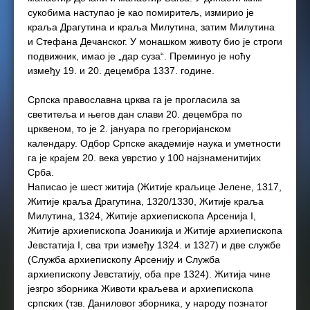
сукобима наступао је као помиритељ, измирио је
краља Драгутина и краља Милутина, затим Милутина
и Стефана Дечанског. У монашком животу био је строги
подвижник, имао је „дар суза“. Преминуо је ноћу
између 19. и 20. децембра 1337. године.
Српска православна црква га је прогласила за
светитеља и његов дан слави 20. децембра по
црквеном, то је 2. јануара по грегоријанском
календару. Одбор Српске академије наука и уметности
га је крајем 20. века уврстио у 100 најзнаменитијих
Срба.
Написао је шест житија (Житије краљице Јелене, 1317,
Житије краља Драгутина, 1320/1330, Житије краља
Милутина, 1324, Житије архиепископа Арсенија I,
Житије архиепископа Јоаникија и Житије архиепископа
Јевстатија I, сва три између 1324. и 1327) и две службе
(Служба архиепископу Арсенију и Служба
архиепископу Јевстатију, оба пре 1324). Житија чине
језгро зборника Животи краљева и архиепископа
српских (тзв. Даниловог зборника, у народу познатог