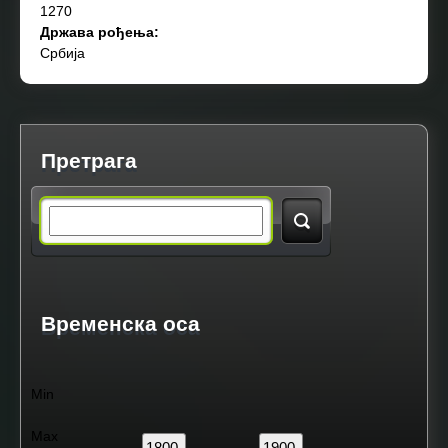
1270
Држава рођења:
Србија
Претрага
S
e
a
Временска оса
r
Min
c
Max
1800.
1900.