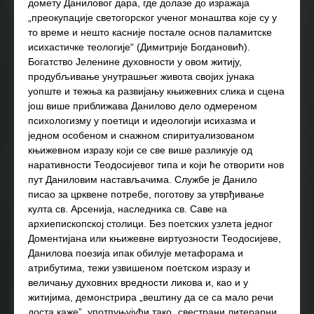
домету Даниловог дара, где долазе до изражаја
„преокупације светогорског ученог монаштва које су у
то време и нешто касније постале основ паламитске
исихастичке теологије“ (Димитрије Богдановић).
Богатство Јеленине духовности у овом житију,
продубљивање унутрашњег живота својих јунака
уопште и тежња ка развијању књижевних слика и сцена
још више приближава Данилово дело одмереном
психологизму у поетици и идеологији исихазма и
једном особеном и снажном спиритуализованом
књижевном изразу који се све више разликује од
наративности Теодосијевог типа и који ће отворити нов
пут Даниловим настављачима. Службе је Данило
писао за црквене потребе, поготову за утврђивање
култа св. Арсенија, наследника св. Саве на
архиепископској столици. Без поетских узлета једног
Доментијана или књижевне виртуозности Теодосијеве,
Данилова поезија ипак обилује метафорама и
атрибутима, тежи узвишеном поетском изразу и
величању духовних вредности ликова и, као и у
житијима, демонстрира „вештину да се са мало речи
доста каже”, употпуњујући тако „свестрани литерарни