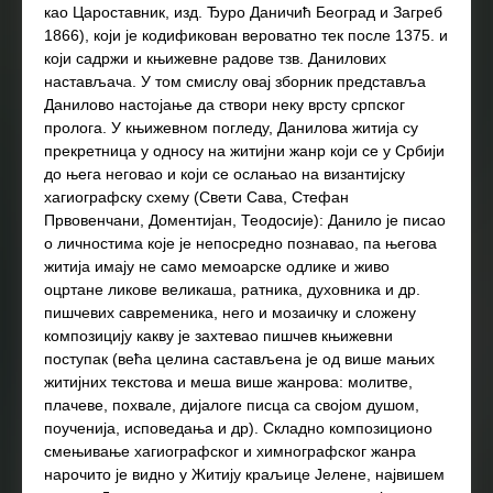
као Цароставник, изд. Ђуро Даничић Београд и Загреб
1866), који је кодификован вероватно тек после 1375. и
који садржи и књижевне радове тзв. Данилових
настављача. У том смислу овај зборник представља
Данилово настојање да створи неку врсту српског
пролога. У књижевном погледу, Данилова житија су
прекретница у односу на житијни жанр који се у Србији
до њега неговао и који се ослањао на византијску
хагиографску схему (Свети Сава, Стефан
Првовенчани, Доментијан, Теодосије): Данило је писао
о личностима које је непосредно познавао, па његова
житија имају не само мемоарске одлике и живо
оцртане ликове великаша, ратника, духовника и др.
пишчевих савременика, него и мозаичку и сложену
композицију какву је захтевао пишчев књижевни
поступак (већа целина састављена је од више мањих
житијних текстова и меша више жанрова: молитве,
плачеве, похвале, дијалоге писца са својом душом,
поученија, исповедања и др). Складно композиционо
смењивање хагиографског и химнографског жанра
нарочито је видно у Житију краљице Јелене, највишем