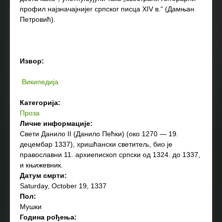
профил најзначајнијег српског писца ХIV в.“ (Дамњан
Петровић).
Извор:
Википедија
Категорија:
Проза
Личне информације:
Свети Данило II (Данило Пећки) (око 1270 — 19.
децембар 1337), хришћански светитељ, био је
православни 11. архиепископ српски од 1324. до 1337,
и књижевник.
Датум смрти:
Saturday, October 19, 1337
Пол:
Мушки
Година рођења: