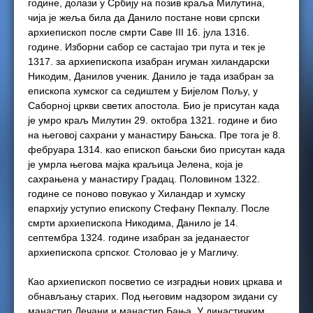
године, долази у Србију на позив краља Милутина,
чија је жеља била да Данило постане нови српски
архиепископ после смрти Саве III 16. јула 1316.
године. Изборни сабор се састајао три пута и тек је
1317. за архиепископа изабран игуман хиландарски
Никодим, Данилов ученик. Данило је тада изабран за
епископа хумског са седиштем у Бијелом Пољу, у
Саборној цркви светих апостола. Био је присутан када
је умро краљ Милутин 29. октобра 1321. године и био
на његовој сахрани у манастиру Бањска. Пре тога је 8.
фебруара 1314. као епископ бањски био присутан када
је умрла његова мајка краљица Јелена, која је
сахрањена у манастиру Градац. Половином 1322.
године се поново повукао у Хиландар и хумску
епархију уступио епископу Стефану Пекпалу. После
смрти архиепископа Никодима, Данило је 14.
септембра 1324. године изабран за једанаестог
архиепископа српског. Столовао је у Магличу.
Као архиепископ посветио се изградњи нових цркава и
обнављању старих. Под његовим надзором зидани су
манастир Дечани и манастир Бања. У династичким