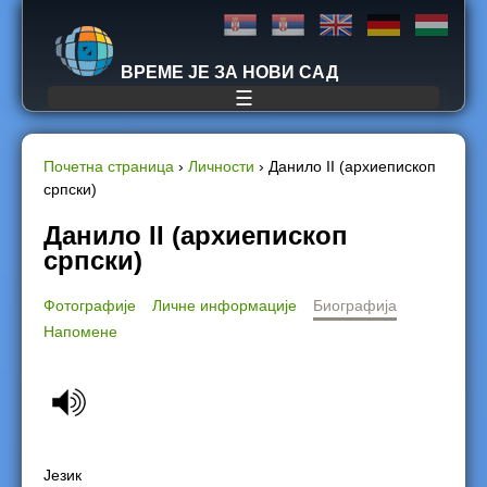
Jump to navigation
ВРЕМЕ ЈЕ ЗА НОВИ САД
☰
Почетна страница
›
Личности
›
Данило II (архиепископ
српски)
Y
Данило II (архиепископ
o
српски)
u
Фотографије
Личне информације
Биографија
Напомене
a
r
e
h
Језик