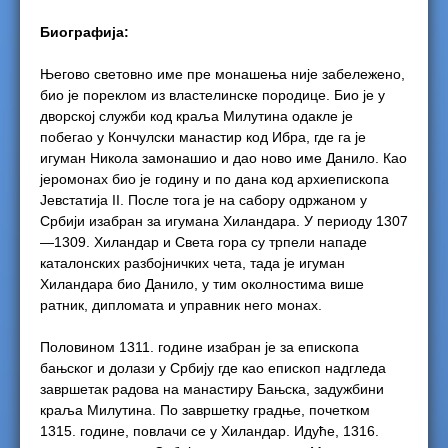
Биографија:
Његово световно име пре монашења није забележено,
био је пореклом из властелинске породице. Био је у
дворској служби код краља Милутина одакле је
побегао у Кончулски манастир код Ибра, где га је
игуман Никола замонашио и дао ново име Данило. Као
јеромонах био је годину и по дана код архиепископа
Јевстатија II. После тога је на сабору одржаном у
Србији изабран за игумана Хиландара. У периоду 1307
—1309. Хиландар и Света гора су трпели нападе
каталонских разбојничких чета, тада је игуман
Хиландара био Данило, у тим околностима више
ратник, дипломата и управник него монах.
Половином 1311. године изабран је за епископа
бањског и долази у Србију где као епископ надгледа
завршетак радова на манастиру Бањска, задужбини
краља Милутина. По завршетку градње, почетком
1315. године, повлачи се у Хиландар. Идуће, 1316.