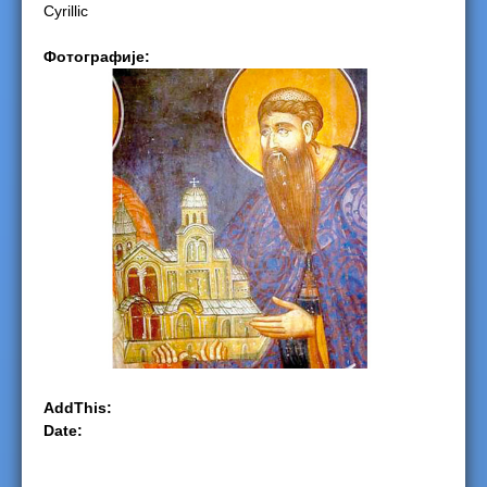
Cyrillic
e
Фотографије:
r
e
AddThis:
Date: