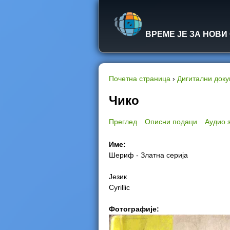
ВРЕМЕ ЈЕ ЗА НОВИ
Почетна страница
›
Дигитални док
Y
Чико
o
Преглед
Описни подаци
Аудио 
u
Име:
Шериф - Златна серија
a
Језик
r
Cyrillic
e
Фотографије:
h