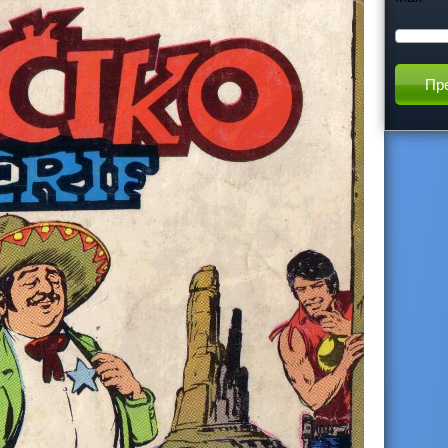
h
t
h
i
s
s
i
t
e