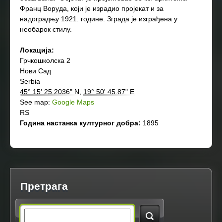
Франц Воруда, који је израдио пројекат и за
надоградњу 1921. године. Зграда је изграђена у
необарок стилу.
Локација:
Грчкошколска 2
Нови Сад
Serbia
45° 15' 25.2036" N
,
19° 50' 45.87" E
See map:
Google Maps
RS
Година настанка културног добра:
1895
Претрага
S