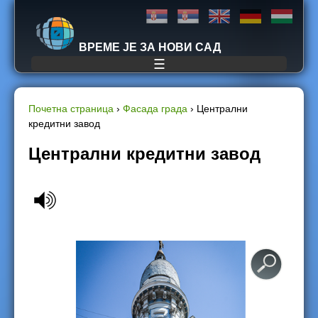
Jump to navigation
ВРЕМЕ ЈЕ ЗА НОВИ САД
☰
Почетна страница
›
Фасада града
›
Централни
кредитни завод
Y
Централни кредитни завод
o
u
a
r
e
h