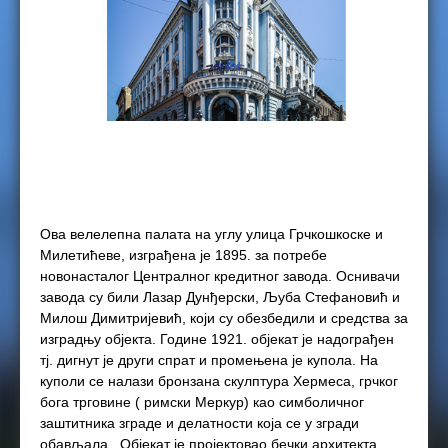
e
r
e
Ова велелепна палата на углу улица Грчкошкоскe и
Милетићеве, изграђена је 1895. за потребе
новонасталог Централног кредитног завода. Оснивачи
завода су били Лазар Дунђерски, Љуба Стефановић и
Милош Димитријевић, који су обезбедили и средства за
изградњу објекта. Године 1921. oбјекат је надограђен
тј. дигнут је други спрат и промењена је купола. На
куполи се налази бронзана скулптура Хермеса, грчког
бога трговине ( римски Меркур) као симболичног
заштитника зграде и делатности која се у згради
обављала. Објекат је пројектовао бечки архитекта