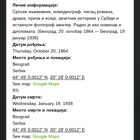
Личне информације:
Српски књижевник, комедиограф, писац романа,
драма, прича и есеја, зачетник реторике у Србији и
истакнути фотограф аматер. Радио је као новинар и
дипломата. (Београд, 20. октобар 1864 — Београд, 19.
јануар 1938)
Датум рођења:
Thursday, October 20, 1864
Место рођења и локација:
Beograd
Serbia
44° 49' 0.0012" N
,
20° 28' 0.0012" E
See map:
Google Maps
RS
Датум смрти:
Wednesday, January 19, 1938
Место смрти и локација:
Beograd
Serbia
44° 49' 0.0012" N
,
20° 28' 0.0012" E
See map:
Google Maps