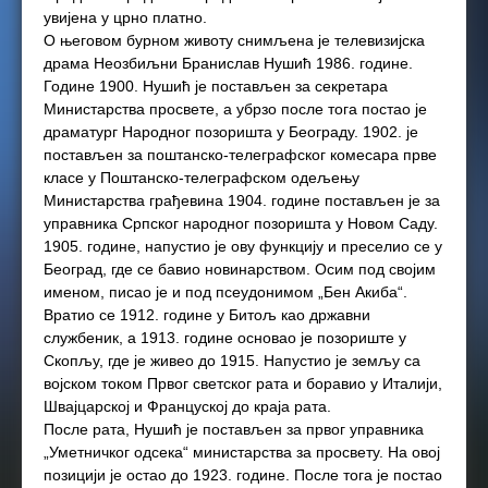
увијена у црно платно.
О његовом бурном животу снимљена је телевизијска
драма Неозбиљни Бранислав Нушић 1986. године.
Године 1900. Нушић је постављен за секретара
Министарства просвете, а убрзо после тога постао је
драматург Народног позоришта у Београду. 1902. је
постављен за поштанско-телеграфског комесара прве
класе у Поштанско-телеграфском одељењу
Министарства грађевина 1904. године постављен је за
управника Српског народног позоришта у Новом Саду.
1905. године, напустио је ову функцију и преселио се у
Београд, где се бавио новинарством. Осим под својим
именом, писао је и под псеудонимом „Бен Акиба“.
Вратио се 1912. године у Битољ као државни
службеник, а 1913. године основао је позориште у
Скопљу, где је живео до 1915. Напустио је земљу са
војском током Првог светског рата и боравио у Италији,
Швајцарској и Француској до краја рата.
После рата, Нушић је постављен за првог управника
„Уметничког одсека“ министарства за просвету. На овој
позицији је остао до 1923. године. После тога је постао