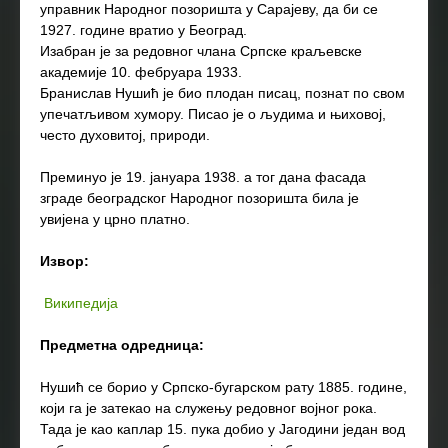
управник Народног позоришта у Сарајеву, да би се
1927. године вратио у Београд.
Изабран је за редовног члана Српске краљевске
академије 10. фебруара 1933.
Бранислав Нушић је био плодан писац, познат по свом
упечатљивом хумору. Писао је о људима и њиховој,
често духовитој, природи.
Преминуо је 19. јануара 1938. а тог дана фасада
зграде београдског Народног позоришта била је
увијена у црно платно.
Извор:
Википедија
Предметна одредница:
Нушић се борио у Српско-бугарском рату 1885. године,
који га је затекао на служењу редовног војног рока.
Тада је као каплар 15. пука добио у Јагодини један вод