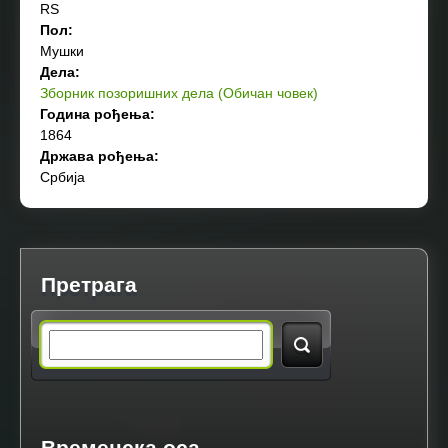
RS
Пол:
Мушки
Дела:
Зборник позоришних дела (Обичан човек)
Година рођења:
1864
Држава рођења:
Србија
Претрага
S
e
a
Временска оса