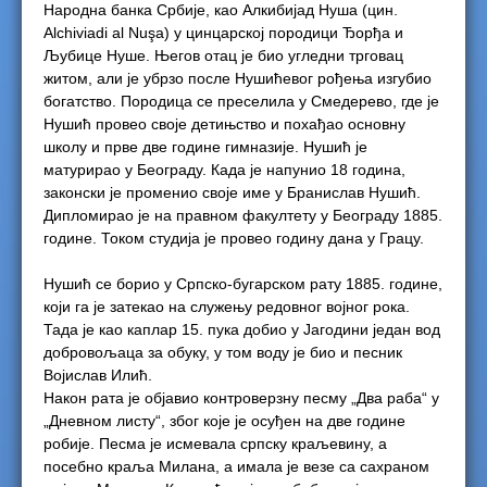
Народна банка Србије, као Алкибијад Нуша (цин.
Alchiviadi al Nuşa) у цинцарској породици Ђорђа и
Љубице Нуше. Његов отац је био угледни трговац
житом, али је убрзо после Нушићевог рођења изгубио
богатство. Породица се преселила у Смедерево, где је
Нушић провео своје детињство и похађао основну
школу и прве две године гимназије. Нушић је
матурирао у Београду. Када је напунио 18 година,
законски је променио своје име у Бранислав Нушић.
Дипломирао је на правном факултету у Београду 1885.
године. Током студија је провео годину дана у Грацу.
Нушић се борио у Српско-бугарском рату 1885. године,
који га је затекао на служењу редовног војног рока.
Тада је као каплар 15. пука добио у Јагодини један вод
добровољаца за обуку, у том воду је био и песник
Војислав Илић.
Након рата је објавио контроверзну песму „Два раба“ у
„Дневном листу“, због које је осуђен на две године
робије. Песма је исмевала српску краљевину, а
посебно краља Милана, а имала је везе са сахраном