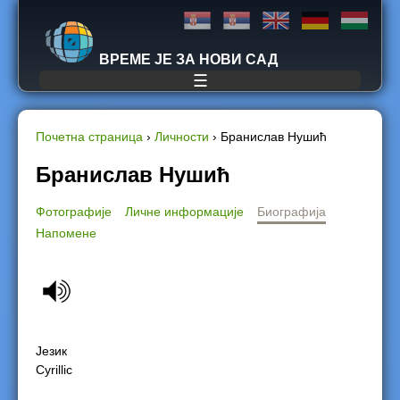
Jump to navigation
ВРЕМЕ ЈЕ ЗА НОВИ САД
☰
Почетна страница
›
Личности
›
Бранислав Нушић
Y
Бранислав Нушић
o
Фотографије
Личне информације
Биографија
Напомене
u
a
r
e
Језик
Cyrillic
h