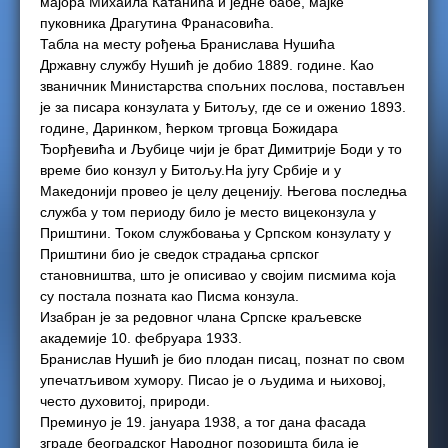
мајора Михаила Катанића и једне бабе, мајке
пуковника Драгутина Франасовића.
Табла на месту рођења Бранислава Нушића
Државну службу Нушић је добио 1889. године. Као
званичник Министарства спољних послова, постављен
је за писара конзулата у Битољу, где се и оженио 1893.
године, Даринком, ћерком трговца Божидара
Ђорђевића и Љубице чији је брат Димитрије Боди у то
време био конзул у Битољу.На југу Србије и у
Македонији провео је целу деценију. Његова последња
служба у том периоду било је место вицеконзула у
Приштини. Током службовања у Српском конзулату у
Приштини био је сведок страдања српског
становништва, што је описивао у својим писмима која
су постала позната као Писма конзула.
Изабран је за редовног члана Српске краљевске
академије 10. фебруара 1933.
Бранислав Нушић је био плодан писац, познат по свом
упечатљивом хумору. Писао је о људима и њиховој,
често духовитој, природи.
Преминуо је 19. јануара 1938, а тог дана фасада
зграде београдског Народног позоришта била је