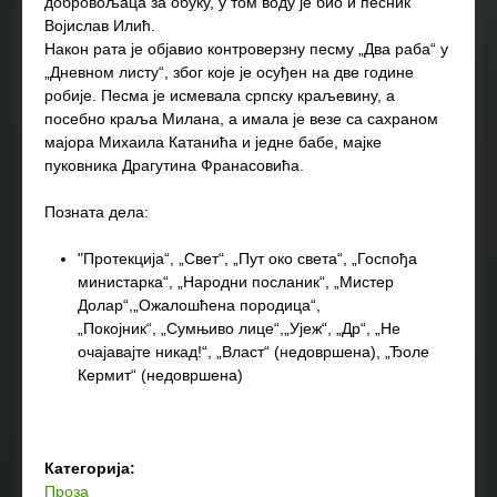
добровољаца за обуку, у том воду је био и песник
Војислав Илић.
Након рата је објавио контроверзну песму „Два раба“ у
„Дневном листу“, због које је осуђен на две године
робије. Песма је исмевала српску краљевину, а
посебно краља Милана, а имала је везе са сахраном
мајора Михаила Катанића и једне бабе, мајке
пуковника Драгутина Франасовића.
Позната дела:
"Протекција“, „Свет“, „Пут око света“, „Госпођа
министарка“, „Народни посланик“, „Мистер
Долар“,„Ожалошћена породица“,
„Покојник“, „Сумњиво лице“,„Ујеж“, „Др“, „Не
очајавајте никад!“, „Власт“ (недовршена), „Ђоле
Кермит“ (недовршена)
Категорија:
Проза