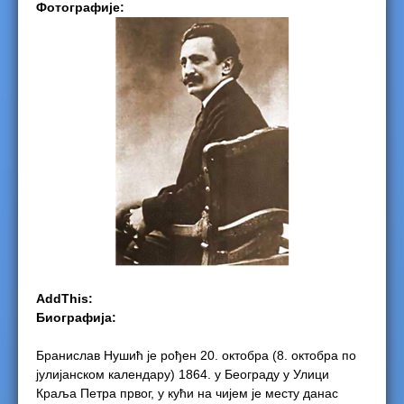
Фотографије:
e
r
e
AddThis:
Биографија:
Бранислав Нушић је рођен 20. октобра (8. октобра по
јулијанском календару) 1864. у Београду у Улици
Краља Петра првог, у кући на чијем је месту данас