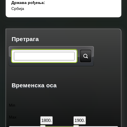
Држава рођења:
Србија
Претрага
S
e
a
Временска оса
r
Min
c
Max
1800.
1900.
h