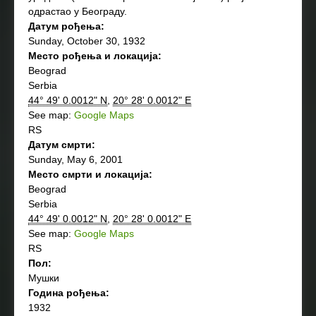
одрастао у Београду.
Датум рођења:
Sunday, October 30, 1932
Место рођења и локација:
Beograd
Serbia
44° 49' 0.0012" N
,
20° 28' 0.0012" E
See map:
Google Maps
RS
Датум смрти:
Sunday, May 6, 2001
Место смрти и локација:
Beograd
Serbia
44° 49' 0.0012" N
,
20° 28' 0.0012" E
See map:
Google Maps
RS
Пол:
Мушки
Година рођења:
1932