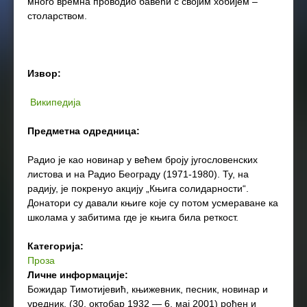
много времна проводио бавећи с својим хобијем –
столарством.
Извор:
Википедија
Предметна одредница:
Радио је као новинар у већем броју југословенских
листова и на Радио Београду (1971-1980). Ту, на
радију, је покренуо акцију „Књига солидарности“.
Донатори су давали књиге које су потом усмераване ка
школама у забитима где је књига била реткост.
Категорија:
Проза
Личне информације:
Божидар Тимотијевић, књижевник, песник, новинар и
уредник. (30. октобар 1932 — 6. мај 2001) рођен и