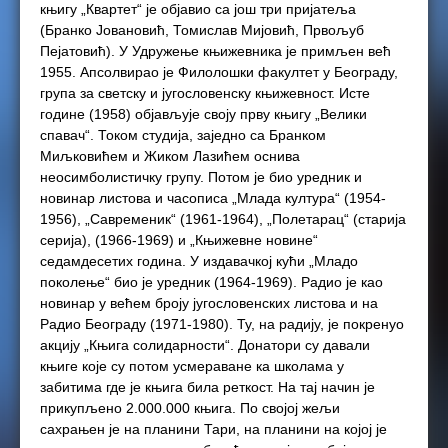
књигу „Квартет“ је објавио са још три пријатеља
(Бранко Јовановић, Томислав Мијовић, Првољуб
Пејатовић). У Удружење књижевника је примљен већ
1955. Апсолвирао је Филолошки факултет у Београду,
група за светску и југословенску књижевност. Исте
године (1958) објављује своју прву књигу „Велики
спавач“. Током студија, заједно са Бранком
Миљковићем и Жиком Лазићем оснива
неосимболистичку групу. Потом је био уредник и
новинар листова и часописа „Млада култура“ (1954-
1956), „Савременик“ (1961-1964), „Полетарац“ (старија
серија), (1966-1969) и „Књижевне новине“
седамдесетих година. У издавачкој кући „Младо
поколење“ био је уредник (1964-1969). Радио је као
новинар у већем броју југословенских листова и на
Радио Београду (1971-1980). Ту, на радију, је покренуо
акцију „Књига солидарности“. Донатори су давали
књиге које су потом усмераване ка школама у
забитима где је књига била реткост. На тај начин је
прикупљено 2.000.000 књига. По својој жељи
сахрањен је на планини Тари, на планини на којој је