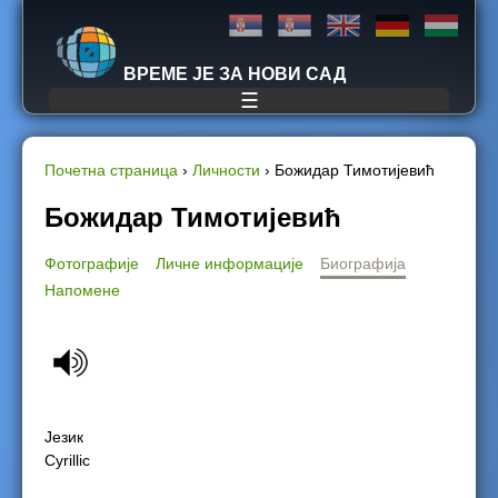
Jump to navigation
ВРЕМЕ ЈЕ ЗА НОВИ САД
☰
Почетна страница
›
Личности
›
Божидар Тимотијевић
Y
Божидар Тимотијевић
o
Фотографије
Личне информације
Биографија
Напомене
u
a
r
e
Језик
Cyrillic
h