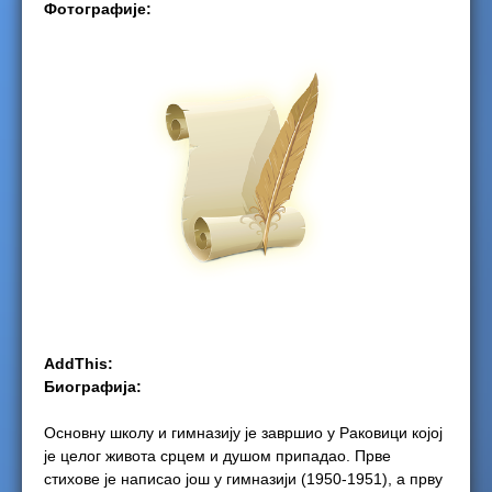
Фотографије:
e
r
e
AddThis:
Биографија:
Основну школу и гимназију је завршио у Раковици којој
је целог живота срцем и душом припадао. Прве
стихове је написао још у гимназији (1950-1951), а прву