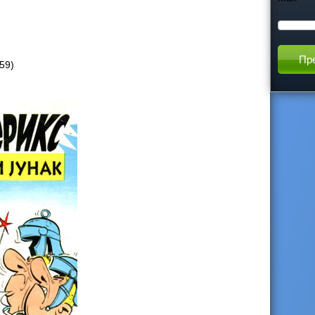
h
t
59)
h
i
s
s
i
t
e