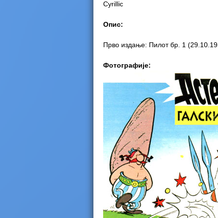
Cyrillic
e
Опис:
r
Прво издање: Пилот бр. 1 (29.10.19
e
Фотографије: