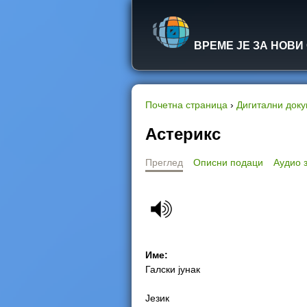
ВРЕМЕ ЈЕ ЗА НОВИ
Почетна страница
›
Дигитални док
Y
Астерикс
o
Преглед
Описни подаци
Аудио 
u
a
r
Име:
e
Галски јунак
h
Језик