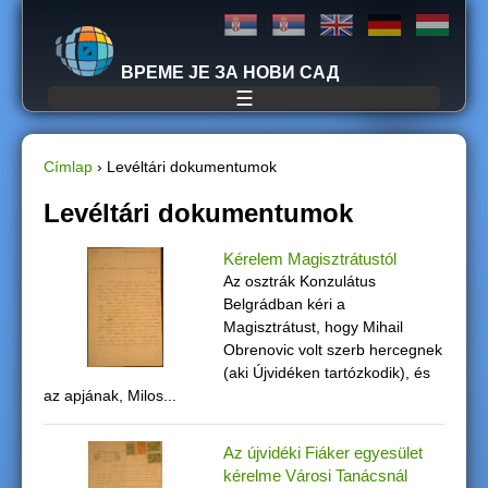
Jump to navigation
ВРЕМЕ ЈЕ ЗА НОВИ САД
☰
Címlap
›
Levéltári dokumentumok
J
Levéltári dokumentumok
e
Kérelem Magisztrátustól
Az osztrák Konzulátus
l
Belgrádban kéri a
Magisztrátust, hogy Mihail
e
Obrenovic volt szerb hercegnek
(aki Újvidéken tartózkodik), és
n
az apjának, Milos...
l
Az újvidéki Fiáker egyesület
e
kérelme Városi Tanácsnál