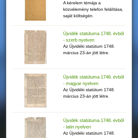
A kérelem témája a
g
közvélemény telefon felálítása,
saját költségén.
i
Újvidék statútuma 1748. évből
h
- szerb nyelven
Az Újvidéki statútum 1748.
e
március 23-án jött létre.
l
y
Újvidék statútuma 1748. évből
- magyar nyelven
Az Újvidéki statútum 1748.
március 23-án jött létre.
Újvidék statútuma 1748. évből
- latin nyelven
Az Újvidéki statútum 1748.