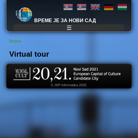
Jump to navigation
ВРЕМЕ ЈЕ ЗА НОВИ САД
☰
Home
Y
Virtual tour
o
u
© JKP Informatika 2026.
a
r
e
h